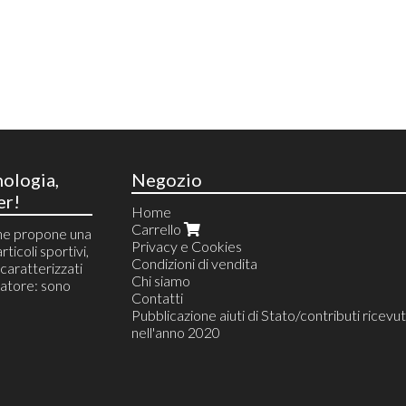
nologia,
Negozio
er!
Home
Carrello
he propone una
Privacy e Cookies
rticoli sportivi,
Condizioni di vendita
i caratterizzati
Chi siamo
atore: sono
Contatti
Pubblicazione aiuti di Stato/contributi ricevut
nell'anno 2020