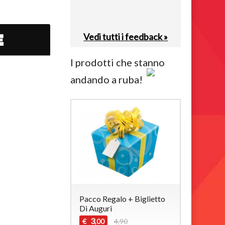
Vedi tutti i feedback »
I prodotti che stanno
andando a ruba!
Pacco Regalo + Biglietto
Di Auguri
3
€
4,90
,00