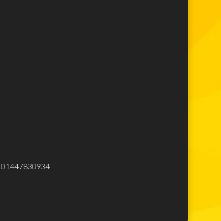
Lego Super Mario
Lego Star Wars
Lego Minecraft
Lego Harry Potter
Lego Movie
Lego Avengers
Lego Spiderman
Lego Ninjago
Lego City
Lego Creator
Lego Top
Elettrodomestici
eliminare
.Iva 01447830934