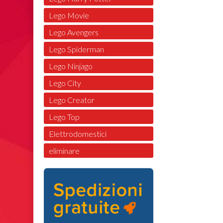
Lego Movie
Lego Avengers
Lego Spiderman
Lego Ninjago
Lego City
Lego Creator
Lego Top
Elettrodomestici
eliminare