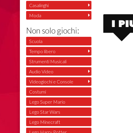
Casalinghi
Moda
Non solo giochi:
Scuola
Tempo libero
Strumenti Musicali
Audio Video
Videogiochi e Console
Costumi
Lego Super Mario
Lego Star Wars
Lego Minecraft
Lego Harry Potter