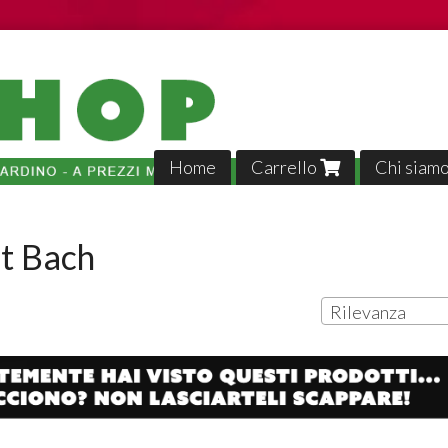
Home
Carrello
Chi siam
t Bach
Rilevanza
Tutto p
veloci,, 
02-04-2