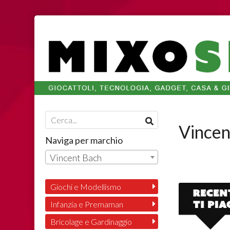
Vincen
Naviga per marchio
Vincent Bach
Giochi e Modellismo
Infanzia e Premaman
Bricolage e Gardinaggio