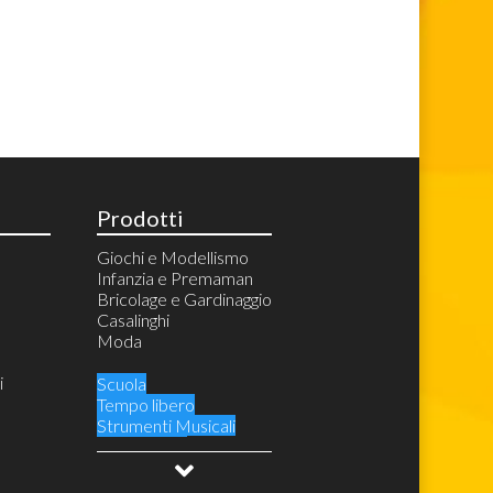
Prodotti
Giochi e Modellismo
Infanzia e Premaman
Bricolage e Gardinaggio
Casalinghi
Moda
i
Scuola
Tempo libero
Strumenti Musicali
Audio Video
Videogiochi e Console
Costumi