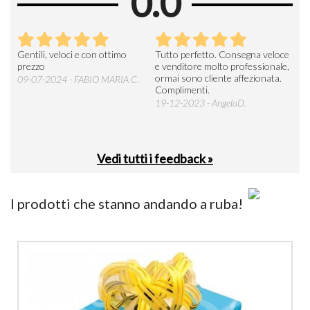
0.0
Seri
Gentili, veloci e con ottimo
Tutto perfetto. Consegna veloce
La d
prezzo
e venditore molto professionale,
L'ar
ormai sono cliente affezionata.
prev
09-07-2024 - FABIO MARIA C.
Complimenti.
perc
19-12-2023 - AngelaD.
30-
Vedi tutti i feedback »
I prodotti che stanno andando a ruba!