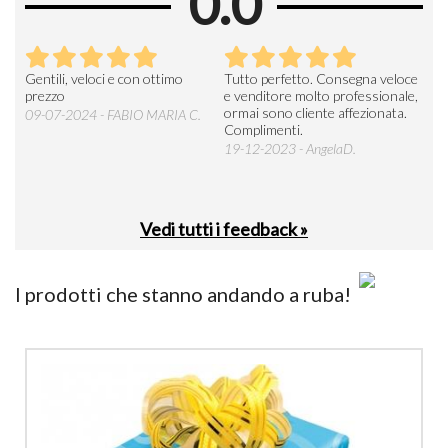
0.0
Seri
Gentili, veloci e con ottimo
Tutto perfetto. Consegna veloce
La d
prezzo
e venditore molto professionale,
L'ar
ormai sono cliente affezionata.
prev
09-07-2024 - FABIO MARIA C.
Complimenti.
perc
19-12-2023 - AngelaD.
30-
Vedi tutti i feedback »
I prodotti che stanno andando a ruba!