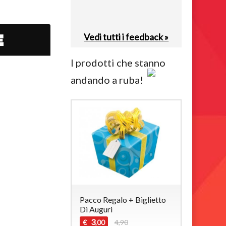
Vedi tutti i feedback »
I prodotti che stanno
andando a ruba!
Pacco Regalo + Biglietto
Di Auguri
3
€
4,90
,00