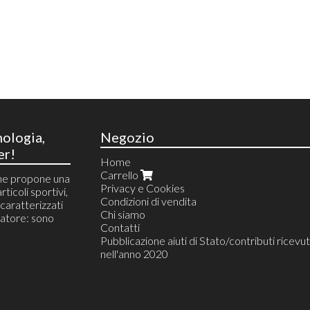
nologia,
Negozio
er!
Home
Carrello
he propone una
Privacy e Cookies
rticoli sportivi,
Condizioni di vendita
i caratterizzati
Chi siamo
atore: sono
Contatti
Pubblicazione aiuti di Stato/contributi ricevut
nell'anno 2020