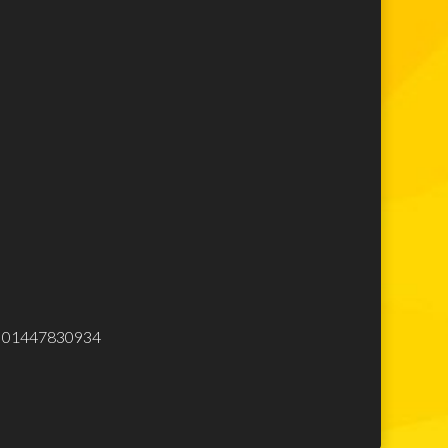
Lego Super Mario
Lego Star Wars
Lego Minecraft
Lego Harry Potter
Lego Movie
Lego Avengers
Lego Spiderman
Lego Ninjago
Lego City
Lego Creator
Lego Top
Elettrodomestici
eliminare
.Iva 01447830934