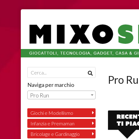
Pro R
Naviga per marchio
Pro Run
Giochi e Modellismo
Infanzia e Premaman
Bricolage e Gardinaggio