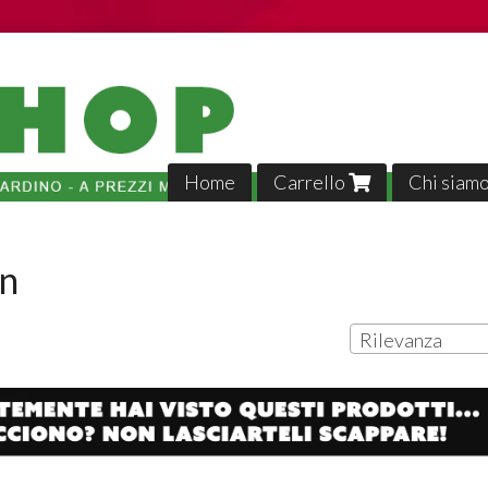
Home
Carrello
Chi siam
un
Rilevanza
Tutto p
veloci,, 
02-04-2