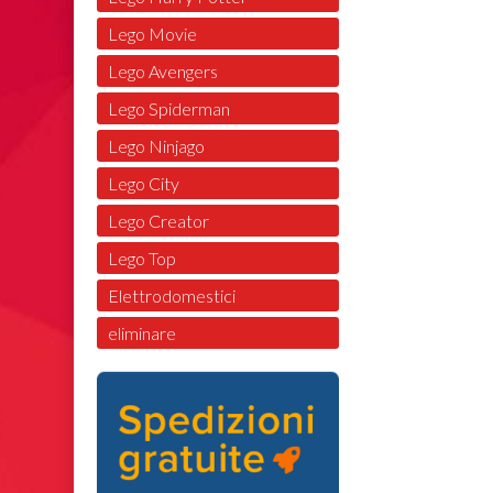
Lego Movie
Lego Avengers
Lego Spiderman
Lego Ninjago
Lego City
Lego Creator
Lego Top
Elettrodomestici
eliminare