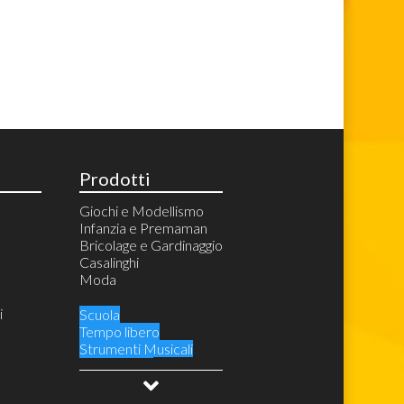
Prodotti
Giochi e Modellismo
Infanzia e Premaman
Bricolage e Gardinaggio
Casalinghi
Moda
i
Scuola
Tempo libero
Strumenti Musicali
Audio Video
Videogiochi e Console
Costumi