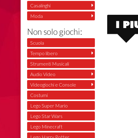
Casalinghi
Moda
Non solo giochi:
Scuola
Tempo libero
Strumenti Musicali
Audio Video
Videogiochi e Console
Costumi
Lego Super Mario
Lego Star Wars
Lego Minecraft
Lego Harry Potter