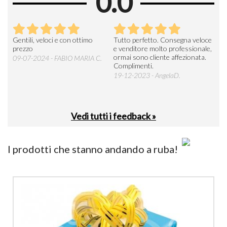
0.0
Seri
Gentili, veloci e con ottimo
Tutto perfetto. Consegna veloce
La d
prezzo
e venditore molto professionale,
L'ar
ormai sono cliente affezionata.
prev
09-07-2024 - FABIO MARIA C.
Complimenti.
perc
19-12-2023 - AngelaD.
30-
Vedi tutti i feedback »
I prodotti che stanno andando a ruba!