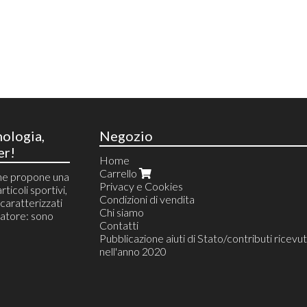
nologia,
Negozio
er!
Home
Carrello
he propone una
Privacy e Cookies
rticoli sportivi,
Condizioni di vendita
i caratterizzati
Chi siamo
atore: sono
Contatti
Pubblicazione aiuti di Stato/contributi ricevut
nell'anno 2020