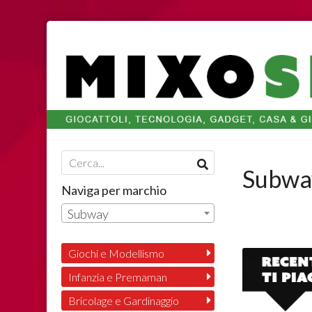
Subwa
Naviga per marchio
Subway
Giochi e Modellismo
Infanzia e Premaman
Bricolage e Gardinaggio