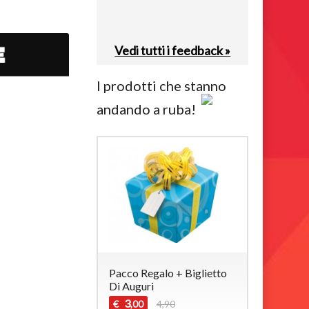
Vedi tutti i feedback »
I prodotti che stanno
andando a ruba!
Pacco Regalo + Biglietto
Di Auguri
3
€
4,90
,00