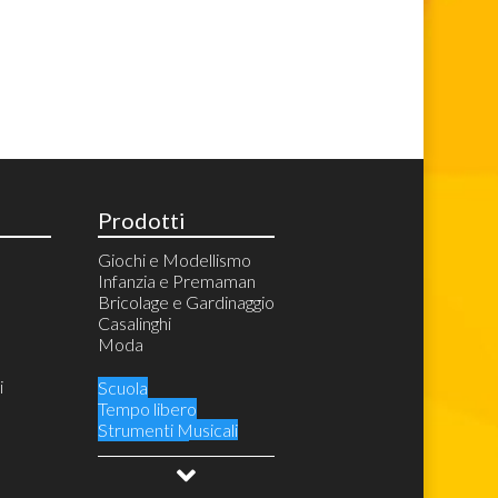
Prodotti
Giochi e Modellismo
Infanzia e Premaman
Bricolage e Gardinaggio
Casalinghi
Moda
i
Scuola
Tempo libero
Strumenti Musicali
Audio Video
Videogiochi e Console
Costumi