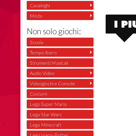
Casalinghi
Moda
Non solo giochi:
Scuola
Tempo libero
Strumenti Musicali
Audio Video
Videogiochi e Console
Costumi
Lego Super Mario
Lego Star Wars
Lego Minecraft
Lego Harry Potter