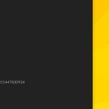
Lego Super Mario
Lego Star Wars
Lego Minecraft
Lego Harry Potter
Lego Movie
Lego Avengers
Lego Spiderman
Lego Ninjago
Lego City
Lego Creator
Lego Top
Elettrodomestici
eliminare
.Iva 01447830934