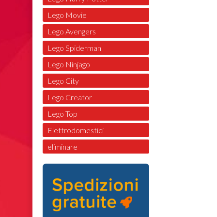
Lego Movie
Lego Avengers
Lego Spiderman
Lego Ninjago
Lego City
Lego Creator
Lego Top
Elettrodomestici
eliminare