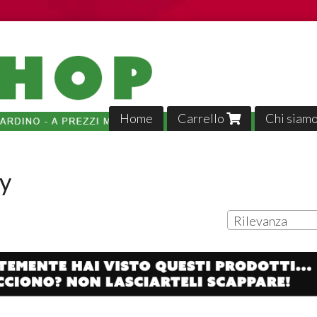
Home
Carrello
Chi siam
y
Rilevanza
Tutto p
veloci,, 
02-04-2