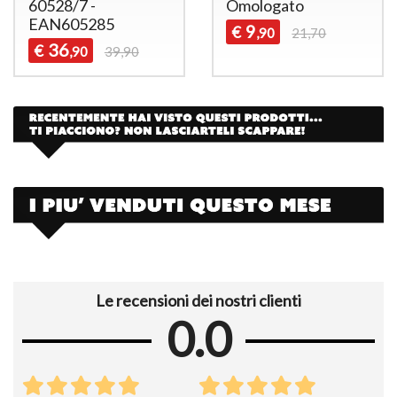
60528/7 -
Omologato
EAN605285
9
€
,90
21,70
36
€
,90
39,90
Le recensioni dei nostri clienti
0.0