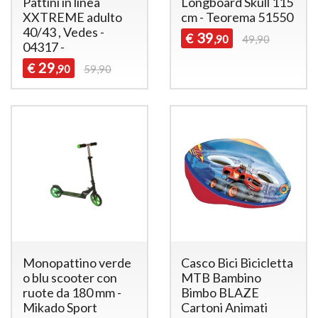
Pattini in linea
Longboard Skull 115
XXTREME adulto
cm - Teorema 51550
40/43 , Vedes -
39
€
,90
49,90
04317 -
29
€
,90
59,90
Monopattino verde
Casco Bici Bicicletta
o blu scooter con
MTB Bambino
ruote da 180 mm -
Bimbo BLAZE
Mikado Sport
Cartoni Animati