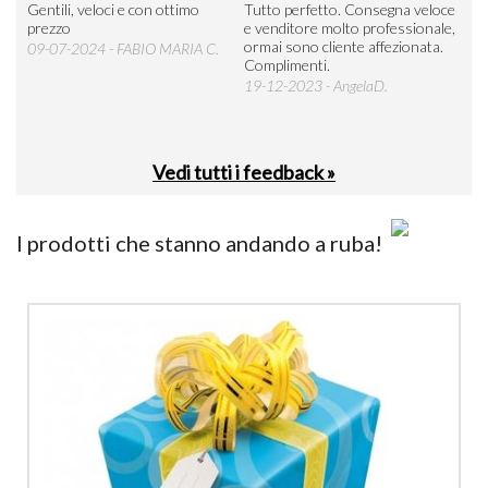
Seri
Gentili, veloci e con ottimo
Tutto perfetto. Consegna veloce
La d
prezzo
e venditore molto professionale,
L'ar
ormai sono cliente affezionata.
prev
09-07-2024 - FABIO MARIA C.
Complimenti.
perc
19-12-2023 - AngelaD.
30-
Vedi tutti i feedback »
I prodotti che stanno andando a ruba!