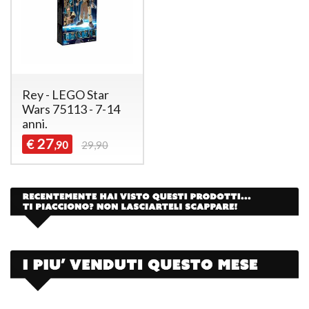
Rey - LEGO Star
Wars 75113 - 7-14
anni.
27
€
,90
29,90