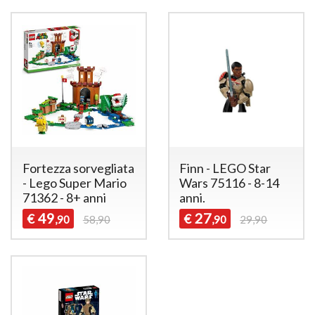
Fortezza sorvegliata
Finn - LEGO Star
- Lego Super Mario
Wars 75116 - 8-14
71362 - 8+ anni
anni.
49
27
€
€
,90
58,90
,90
29,90