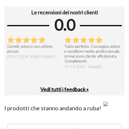
Le recensioni dei nostri clienti
0.0
Seri
Gentili, veloci e con ottimo
Tutto perfetto. Consegna veloce
La d
prezzo
e venditore molto professionale,
L'ar
ormai sono cliente affezionata.
prev
09-07-2024 - FABIO MARIA C.
Complimenti.
perc
19-12-2023 - AngelaD.
30-
Vedi tutti i feedback »
I prodotti che stanno andando a ruba!