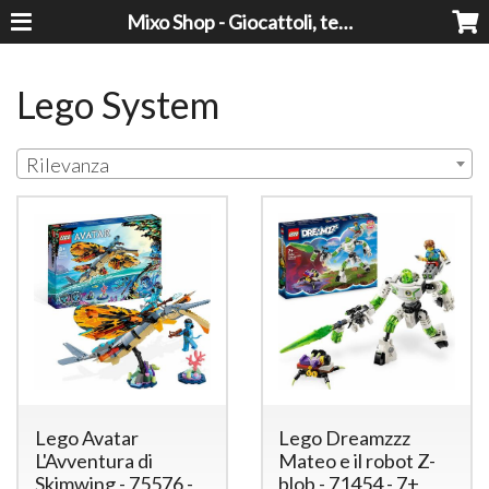
Mixo Shop - Giocattoli, tecnologia, casa e giardino a prezzi super!
Lego System
Rilevanza
Lego Avatar
Lego Dreamzzz
L'Avventura di
Mateo e il robot Z-
Skimwing - 75576 -
blob - 71454 - 7+