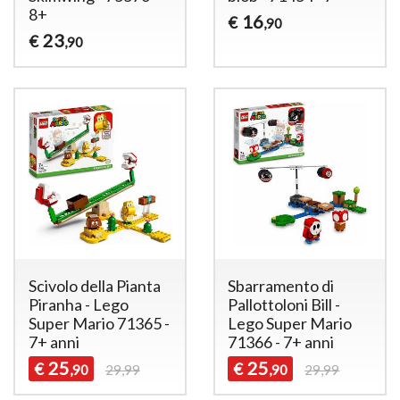
8+
16
€
,90
23
€
,90
Scivolo della Pianta
Sbarramento di
Piranha - Lego
Pallottoloni Bill -
Super Mario 71365 -
Lego Super Mario
7+ anni
71366 - 7+ anni
25
25
€
€
,90
29,99
,90
29,99