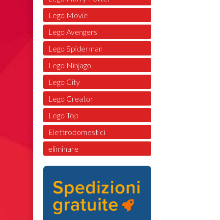
Lego Movie
Lego Avengers
Lego Spiderman
Lego Ninjago
Lego City
Lego Creator
Lego Top
Elettrodomestici
eliminare