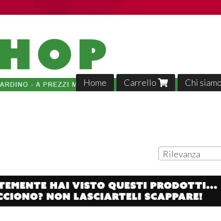
Home
Carrello
Chi siam
Rilevanza
Tutto p
veloci,, 
02-04-2