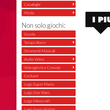
Casalinghi
Moda
Non solo giochi:
Scuola
Tempo libero
Strumenti Musicali
Audio Video
Videogiochi e Console
Costumi
Lego Super Mario
Lego Star Wars
Lego Minecraft
Lego Harry Potter