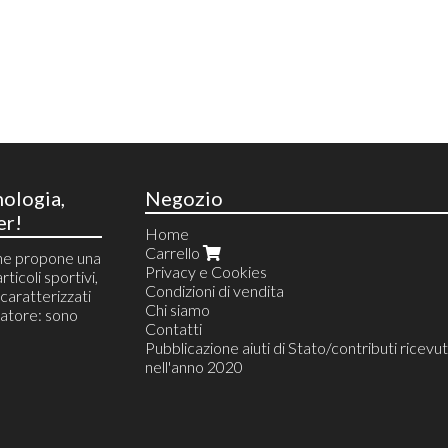
nologia,
Negozio
er!
Home
Carrello
he propone una
Privacy e Cookies
rticoli sportivi,
Condizioni di vendita
i caratterizzati
Chi siamo
atore: sono
Contatti
Pubblicazione aiuti di Stato/contributi ricevut
nell'anno 2020