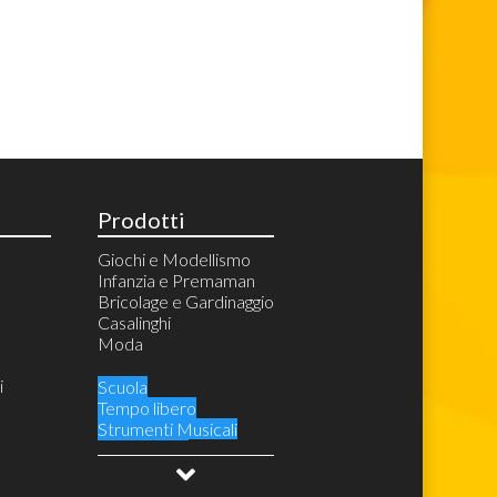
Prodotti
Giochi e Modellismo
Infanzia e Premaman
Bricolage e Gardinaggio
Casalinghi
Moda
i
Scuola
Tempo libero
Strumenti Musicali
Audio Video
Videogiochi e Console
Costumi