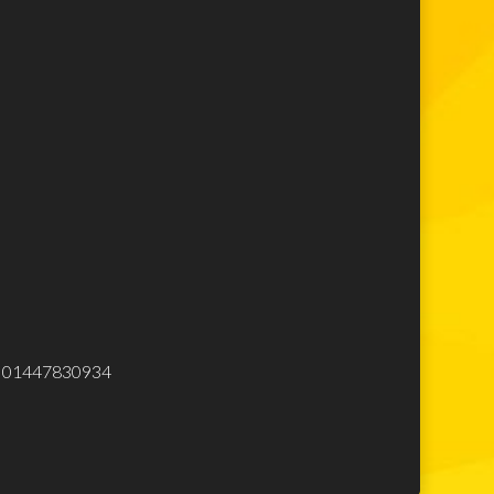
Lego Super Mario
Lego Star Wars
Lego Minecraft
Lego Harry Potter
Lego Movie
Lego Avengers
Lego Spiderman
Lego Ninjago
Lego City
Lego Creator
Lego Top
Elettrodomestici
eliminare
.Iva 01447830934