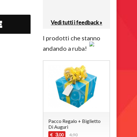
Vedi tutti i feedback »
I prodotti che stanno
andando a ruba!
Pacco Regalo + Biglietto
Di Auguri
3
€
4,90
,00