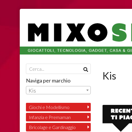
Kis
Naviga per marchio
Kis
Giochi e Modellismo
Infanzia e Premaman
Bricolage e Gardinaggio