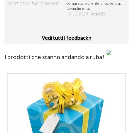
ormai sono cliente affezionata.
prev
09-07-2024 - FABIO MARIA C.
Complimenti.
perc
19-12-2023 - AngelaD.
30-
Vedi tutti i feedback »
I prodotti che stanno andando a ruba!