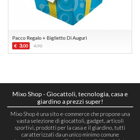
Pacco Regalo + Biglietto Di Auguri
3
€
4,90
,00
Mixo Shop - Giocattoli, tecnologia, casa e
giardino a prezzi super!
Mixo Shop è una sito e-commerce che propone una
vasta selezione di giocattoli, gadget, articoli
sportivi, prodotti per la casa e il giardino, tutti
caratterizzati da un unico minimo comune