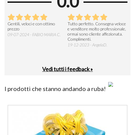
0.0
Seri
Gentili, veloci e con ottimo
Tutto perfetto. Consegna veloce
La d
prezzo
e venditore molto professionale,
L'ar
ormai sono cliente affezionata.
prev
09-07-2024 - FABIO MARIA C.
Complimenti.
perc
19-12-2023 - AngelaD.
30-
Vedi tutti i feedback »
I prodotti che stanno andando a ruba!