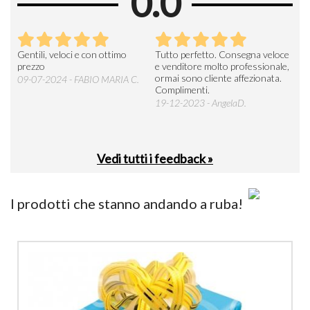
0.0
Seri
Gentili, veloci e con ottimo
Tutto perfetto. Consegna veloce
La d
prezzo
e venditore molto professionale,
L'ar
ormai sono cliente affezionata.
prev
09-07-2024 - FABIO MARIA C.
Complimenti.
perc
19-12-2023 - AngelaD.
30-
Vedi tutti i feedback »
I prodotti che stanno andando a ruba!