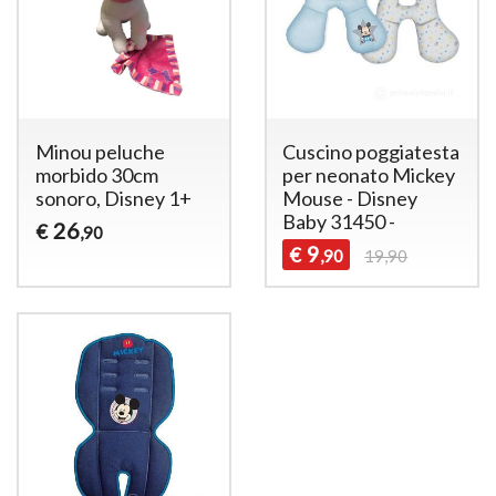
Minou peluche
Cuscino poggiatesta
morbido 30cm
per neonato Mickey
sonoro, Disney 1+
Mouse - Disney
Baby 31450 -
26
€
,90
9
€
,90
19,90