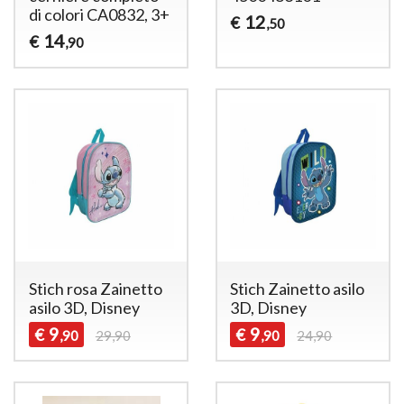
di colori CA0832, 3+
12
€
,50
14
€
,90
Stich rosa Zainetto
Stich Zainetto asilo
asilo 3D, Disney
3D, Disney
9
9
€
€
,90
29,90
,90
24,90