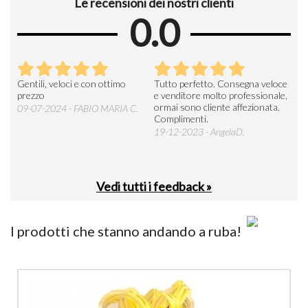
Le recensioni dei nostri clienti
0.0
Seri
Gentili, veloci e con ottimo
Tutto perfetto. Consegna veloce
La d
prezzo
e venditore molto professionale,
L'ar
ormai sono cliente affezionata.
prev
09-07-2024 - FABIO MARIA C.
Complimenti.
perc
19-12-2023 - AngelaD.
30-
Vedi tutti i feedback »
I prodotti che stanno andando a ruba!