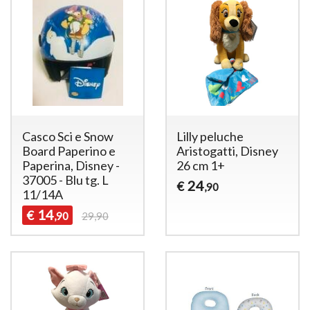
Casco Sci e Snow
Lilly peluche
Board Paperino e
Aristogatti, Disney
Paperina, Disney -
26 cm 1+
37005 - Blu tg. L
24
€
,90
11/14A
14
€
,90
29,90