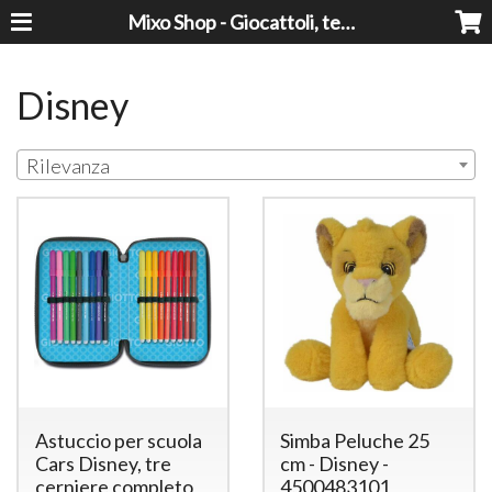
Mixo Shop - Giocattoli, tecnologia, casa e giardino a prezzi super!
Disney
Rilevanza
Astuccio per scuola
Simba Peluche 25
Cars Disney, tre
cm - Disney -
cerniere completo
4500483101