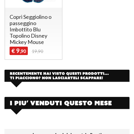
Copri Seggiolino o
passeggino
Imbottito Blu
Topolino Disney
Mickey Mouse
9
€
,90
19,90