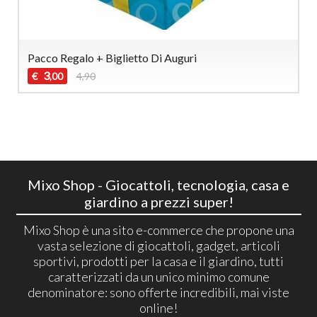
Pacco Regalo + Biglietto Di Auguri
3
€
4,90
,00
Mixo Shop - Giocattoli, tecnologia, casa e
giardino a prezzi super!
Mixo Shop è una sito e-commerce che propone una
vasta selezione di giocattoli, gadget, articoli
sportivi, prodotti per la casa e il giardino, tutti
caratterizzati da un unico minimo comune
denominatore: sono offerte incredibili, mai viste
online!