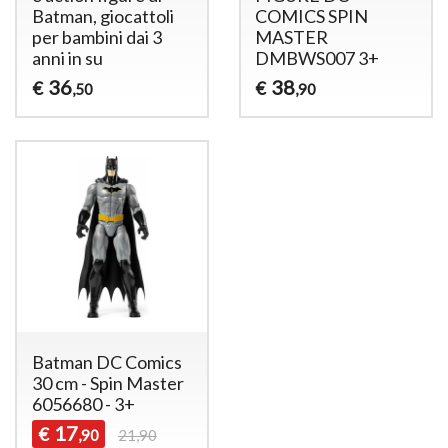
Batman, giocattoli
COMICS SPIN
per bambini dai 3
MASTER
anni in su
DMBWS007 3+
36
38
€
€
,50
,90
Batman DC Comics
30 cm - Spin Master
6056680 - 3+
17
€
,90
21,90