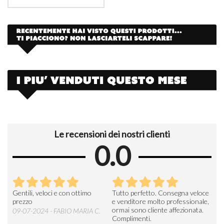
Le recensioni dei nostri clienti
0.0
Seri
Gentili, veloci e con ottimo
Tutto perfetto. Consegna veloce
La d
prezzo
e venditore molto professionale,
L'ar
ormai sono cliente affezionata.
prev
09-07-2024 - FABIO MARIA C.
Complimenti.
perc