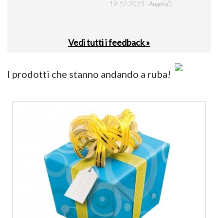
19-12-2023 - AngelaD.
30-
Vedi tutti i feedback »
I prodotti che stanno andando a ruba!