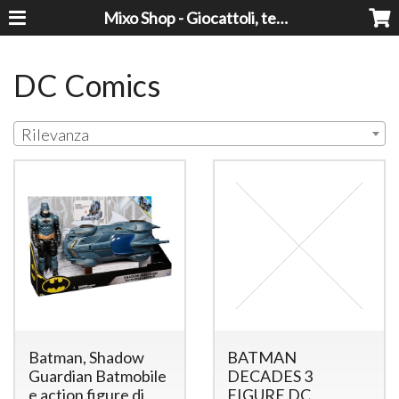
Mixo Shop - Giocattoli, tecnologia, casa e giardino a prezzi super!
DC Comics
Rilevanza
Batman, Shadow
BATMAN
Guardian Batmobile
DECADES 3
e action figure di
FIGURE DC