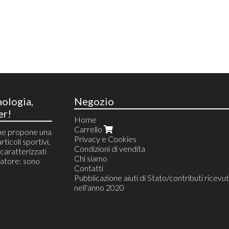
nologia,
Negozio
er!
Home
Carrello
he propone una
Privacy e Cookies
rticoli sportivi,
Condizioni di vendita
i caratterizzati
Chi siamo
atore: sono
Contatti
Pubblicazione aiuti di Stato/contributi ricevut
nell'anno 2020