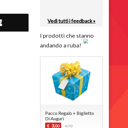
Vedi tutti i feedback »
I prodotti che stanno
andando a ruba!
Pacco Regalo + Biglietto
Di Auguri
3
€
4,90
,00