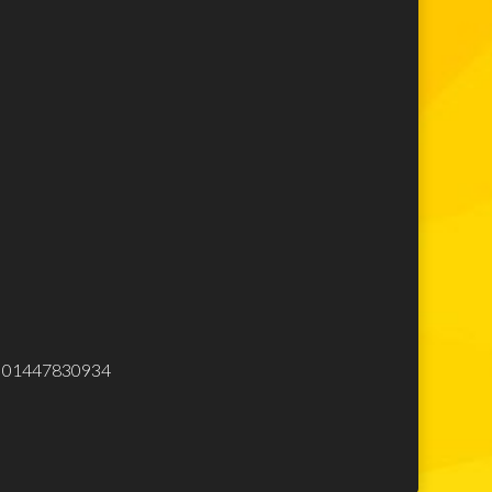
Lego Super Mario
Lego Star Wars
Lego Minecraft
Lego Harry Potter
Lego Movie
Lego Avengers
Lego Spiderman
Lego Ninjago
Lego City
Lego Creator
Lego Top
Elettrodomestici
eliminare
.Iva 01447830934