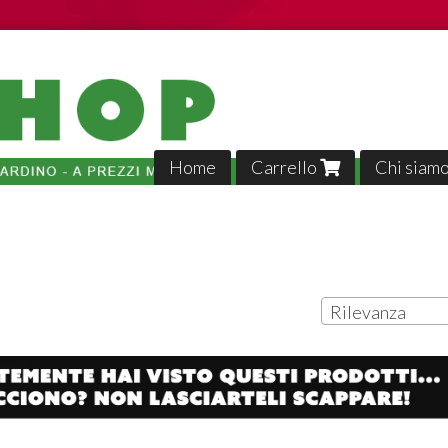
Home
Carrello
Chi siam
Rilevanza
Tutto p
veloci,, 
02-04-2