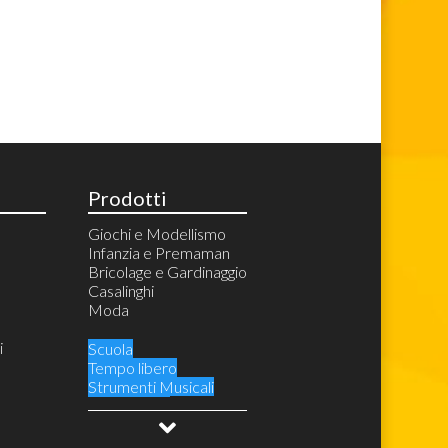
Prodotti
Giochi e Modellismo
Infanzia e Premaman
Bricolage e Gardinaggio
Casalinghi
Moda
i
Scuola
Tempo libero
Strumenti Musicali
Audio Video
Videogiochi e Console
Costumi