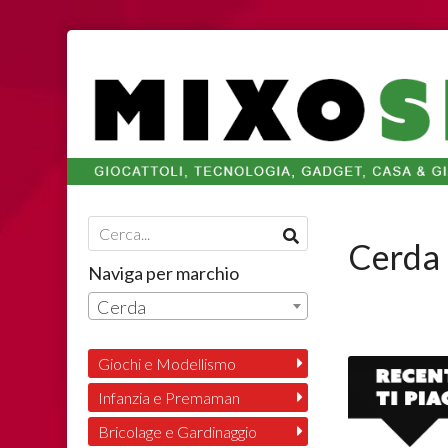
Cerda
Naviga per marchio
Cerda
Giochi e Modellismo
Infanzia e Premaman
Bricolage e Gardinaggio