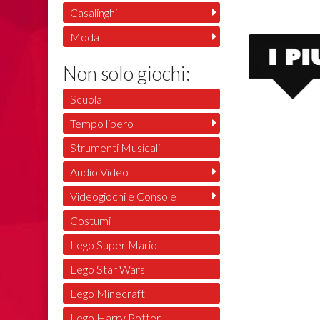
Casalinghi
Moda
Non solo giochi:
Scuola
Tempo libero
Strumenti Musicali
Audio Video
Videogiochi e Console
Costumi
Lego Super Mario
Lego Star Wars
Lego Minecraft
Lego Harry Potter