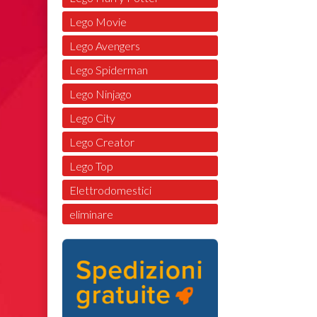
Lego Movie
Lego Avengers
Lego Spiderman
Lego Ninjago
Lego City
Lego Creator
Lego Top
Elettrodomestici
eliminare