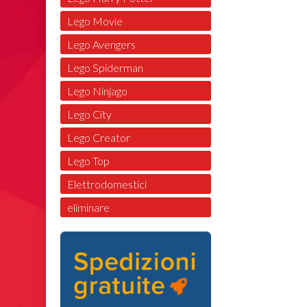
Lego Movie
Lego Avengers
Lego Spiderman
Lego Ninjago
Lego City
Lego Creator
Lego Top
Elettrodomestici
eliminare