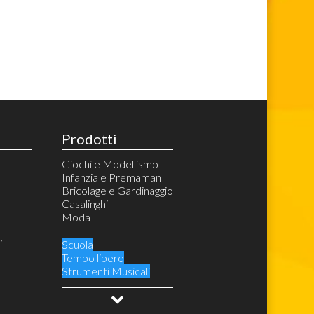
Prodotti
Giochi e Modellismo
Infanzia e Premaman
Bricolage e Gardinaggio
Casalinghi
Moda
i
Scuola
Tempo libero
Strumenti Musicali
Audio Video
Videogiochi e Console
Costumi