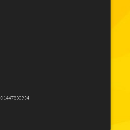
Lego Super Mario
Lego Star Wars
Lego Minecraft
Lego Harry Potter
Lego Movie
Lego Avengers
Lego Spiderman
Lego Ninjago
Lego City
Lego Creator
Lego Top
Elettrodomestici
eliminare
.Iva 01447830934