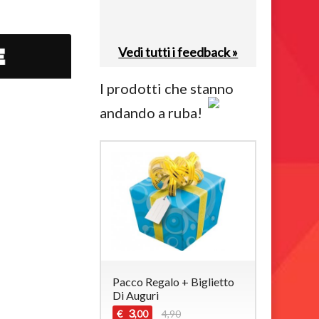
Vedi tutti i feedback »
I prodotti che stanno
andando a ruba!
Pacco Regalo + Biglietto
Di Auguri
3
€
4,90
,00