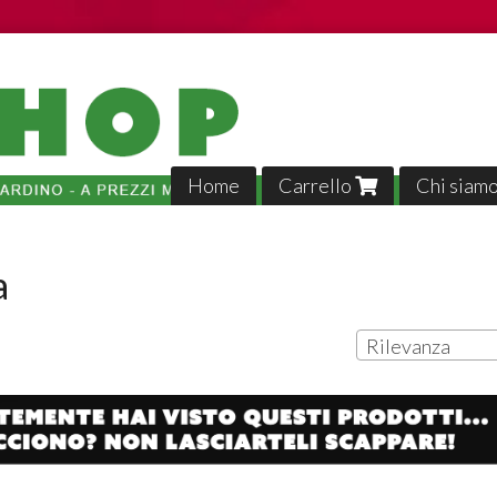
Home
Carrello
Chi siam
a
Rilevanza
Tutto p
veloci,, 
02-04-2