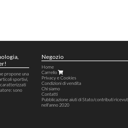
nologia,
Negozio
er!
Home
Carrello
he propone una
Privacy e Cookies
rticoli sportivi,
Condizioni di vendita
i caratterizzati
Chi siamo
atore: sono
Contatti
Pubblicazione aiuti di Stato/contributi ricevut
nell'anno 2020