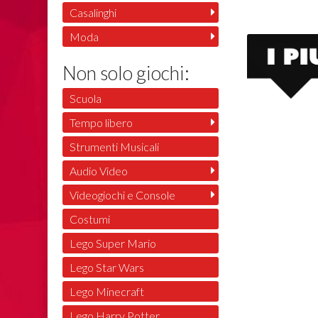
Casalinghi
Moda
Non solo giochi:
Scuola
Tempo libero
Strumenti Musicali
Audio Video
Videogiochi e Console
Costumi
Lego Super Mario
Lego Star Wars
Lego Minecraft
Lego Harry Potter