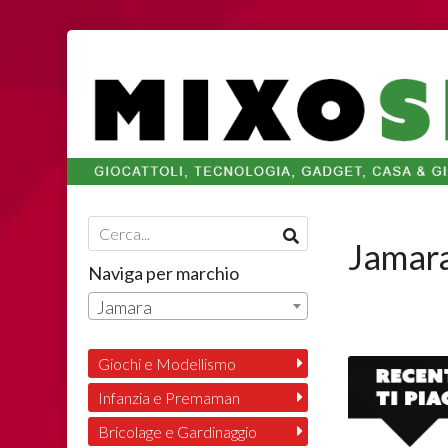
Jamar
Naviga per marchio
Jamara
Giochi e Modellismo
Infanzia e Premaman
Bricolage e Gardinaggio