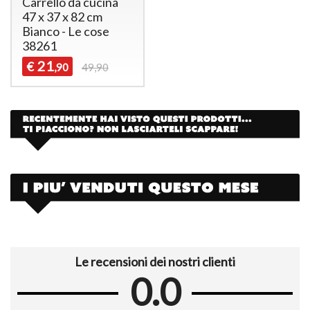
Carrello da cucina
47 x 37 x 82 cm
Bianco - Le cose
38261
21
€
,90
49,90
Le recensioni dei nostri clienti
0.0