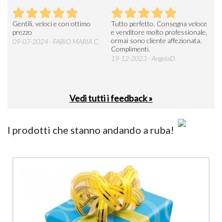
Seri
Gentili, veloci e con ottimo
Tutto perfetto. Consegna veloce
La d
prezzo
e venditore molto professionale,
L'ar
ormai sono cliente affezionata.
prev
09-07-2024 - FABIO MARIA C.
Complimenti.
perc
19-12-2023 - AngelaD.
30-
Vedi tutti i feedback »
I prodotti che stanno andando a ruba!