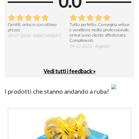
0.0
Seri
Gentili, veloci e con ottimo
Tutto perfetto. Consegna veloce
La d
prezzo
e venditore molto professionale,
L'ar
ormai sono cliente affezionata.
prev
09-07-2024 - FABIO MARIA C.
Complimenti.
perc
19-12-2023 - AngelaD.
30-
Vedi tutti i feedback »
I prodotti che stanno andando a ruba!