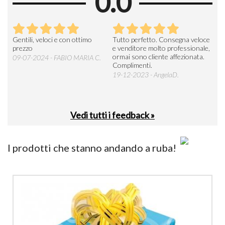
0.0
Seri
Gentili, veloci e con ottimo
Tutto perfetto. Consegna veloce
La d
prezzo
e venditore molto professionale,
L'ar
ormai sono cliente affezionata.
prev
09-07-2024 - FABIO MARIA C.
Complimenti.
perc
19-12-2023 - AngelaD.
30-
Vedi tutti i feedback »
I prodotti che stanno andando a ruba!