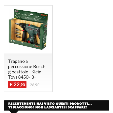
Trapano a
percussione Bosch
giocattolo - Klein
Toys 8450 - 3+
22
€
,90
26,90