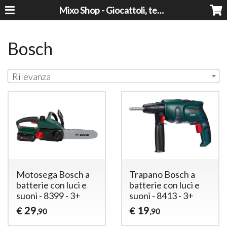
Mixo Shop - Giocattoli, tecnologia, casa e giardino a prezzi super!
Bosch
Rilevanza
Motosega Bosch a
Trapano Bosch a
batterie con luci e
batterie con luci e
suoni - 8399 - 3+
suoni - 8413 - 3+
29
19
€
€
,90
,90