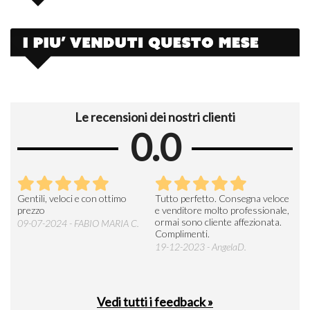
Le recensioni dei nostri clienti
0.0
Seri
Gentili, veloci e con ottimo
Tutto perfetto. Consegna veloce
La d
prezzo
e venditore molto professionale,
L'ar
ormai sono cliente affezionata.
prev
09-07-2024 - FABIO MARIA C.
Complimenti.
perc
19-12-2023 - AngelaD.
30-
Vedi tutti i feedback »