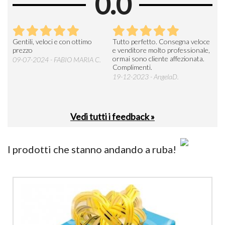
0.0
Seri
Gentili, veloci e con ottimo
Tutto perfetto. Consegna veloce
La d
prezzo
e venditore molto professionale,
L'ar
ormai sono cliente affezionata.
prev
09-07-2024 - FABIO MARIA C.
Complimenti.
perc
19-12-2023 - AngelaD.
30-
Vedi tutti i feedback »
I prodotti che stanno andando a ruba!