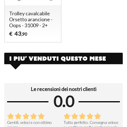
Trolley cavalcabile
Orsetto arancione -
Oops - 31009 - 2+
43
€
,90
Le recensioni dei nostri clienti
0.0
Seri
Gentili, veloci e con ottimo
Tutto perfetto. Consegna veloce
La d