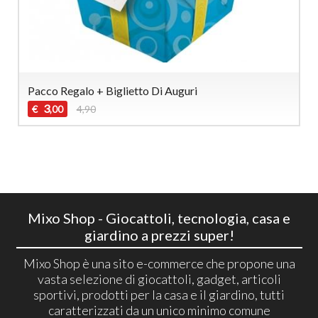
Pacco Regalo + Biglietto Di Auguri
3
€
4,90
,00
Mixo Shop - Giocattoli, tecnologia, casa e
giardino a prezzi super!
Mixo Shop è una sito e-commerce che propone una
vasta selezione di giocattoli, gadget, articoli
sportivi, prodotti per la casa e il giardino, tutti
caratterizzati da un unico minimo comune