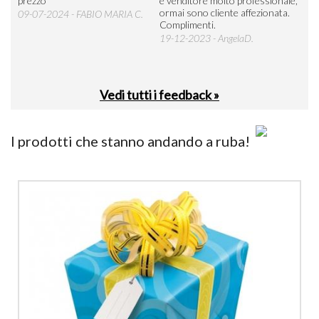
prezzo
e venditore molto professionale,
L'ar
ormai sono cliente affezionata.
prev
09-07-2024 - FABIO MARIA C.
Complimenti.
perc
19-12-2023 - AngelaD.
30-
Vedi tutti i feedback »
I prodotti che stanno andando a ruba!