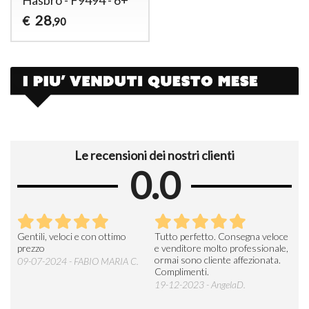
28
€
,90
Le recensioni dei nostri clienti
0.0
Seri
Gentili, veloci e con ottimo
Tutto perfetto. Consegna veloce
La d
prezzo
e venditore molto professionale,
L'ar
ormai sono cliente affezionata.
prev
09-07-2024 - FABIO MARIA C.
Complimenti.
perc
19-12-2023 - AngelaD.
30-