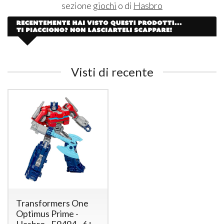
sezione
giochi
o di
Hasbro
Visti di recente
Transformers One
Optimus Prime -
Hasbro - F9494 - 6+