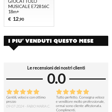
GIOCATTOLO
MUSICALE E72816C
18m+
12
€
,90
Le recensioni dei nostri clienti
0.0
Seri
Gentili, veloci e con ottimo
Tutto perfetto. Consegna veloce
La d
prezzo
e venditore molto professionale,
L'ar
ormai sono cliente affezionata.
prev
09-07-2024 - FABIO MARIA C.
Complimenti.
perc