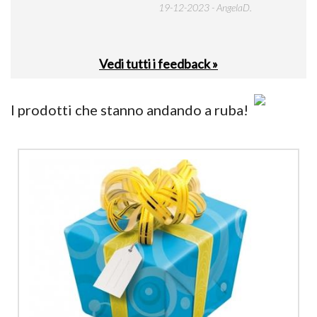
19-12-2023 - AngelaD.
30-
Vedi tutti i feedback »
I prodotti che stanno andando a ruba!