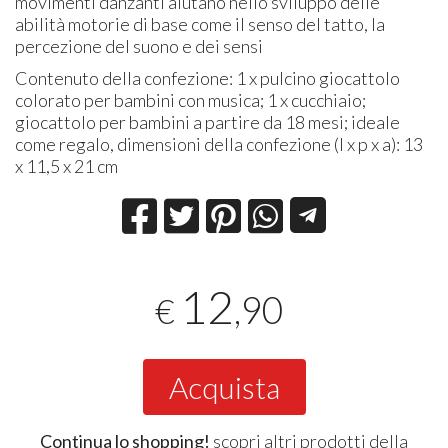
movimenti danzanti aiutano nello sviluppo delle
abilità motorie di base come il senso del tatto, la
percezione del suono e dei sensi
Contenuto della confezione: 1 x pulcino giocattolo
colorato per bambini con musica; 1 x cucchiaio;
giocattolo per bambini a partire da 18 mesi; ideale
come regalo, dimensioni della confezione (l x p x a): 13
x 11,5 x 21 cm
12
,90
€
Acquista
Continua lo shopping!
scopri altri prodotti della