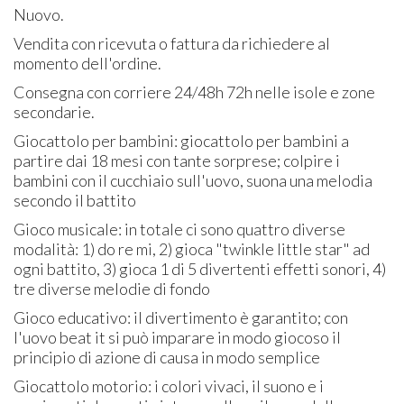
Nuovo.
Vendita con ricevuta o fattura da richiedere al
momento dell'ordine.
Consegna con corriere 24/48h 72h nelle isole e zone
secondarie.
Giocattolo per bambini: giocattolo per bambini a
partire dai 18 mesi con tante sorprese; colpire i
bambini con il cucchiaio sull'uovo, suona una melodia
secondo il battito
Gioco musicale: in totale ci sono quattro diverse
modalità: 1) do re mi, 2) gioca "twinkle little star" ad
ogni battito, 3) gioca 1 di 5 divertenti effetti sonori, 4)
tre diverse melodie di fondo
Gioco educativo: il divertimento è garantito; con
l'uovo beat it si può imparare in modo giocoso il
principio di azione di causa in modo semplice
Giocattolo motorio: i colori vivaci, il suono e i