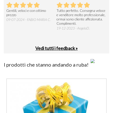
Seri
Gentili, veloci e con ottimo
Tutto perfetto. Consegna veloce
La d
prezzo
e venditore molto professionale,
L'ar
ormai sono cliente affezionata.
prev
09-07-2024 - FABIO MARIA C.
Complimenti.
perc
19-12-2023 - AngelaD.
30-
Vedi tutti i feedback »
I prodotti che stanno andando a ruba!