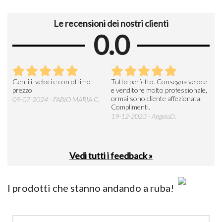
Le recensioni dei nostri clienti
0.0
Seri
Gentili, veloci e con ottimo
Tutto perfetto. Consegna veloce
La d
prezzo
e venditore molto professionale,
L'ar
ormai sono cliente affezionata.
prev
09-07-2024 - FABIO MARIA C.
Complimenti.
perc
19-12-2023 - AngelaD.
30-
Vedi tutti i feedback »
I prodotti che stanno andando a ruba!