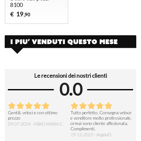
8100
19
€
,90
Le recensioni dei nostri clienti
0.0
Seri
Gentili, veloci e con ottimo
Tutto perfetto. Consegna veloce
La d
prezzo
e venditore molto professionale,
L'ar
ormai sono cliente affezionata.
prev
09-07-2024 - FABIO MARIA C.
Complimenti.
perc
19-12-2023 - AngelaD.
30-