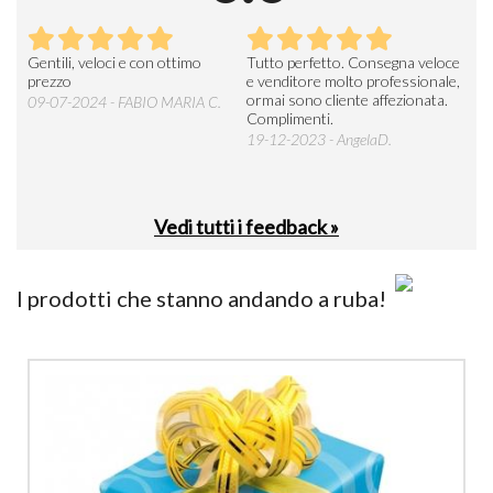
Seri
Gentili, veloci e con ottimo
Tutto perfetto. Consegna veloce
La d
prezzo
e venditore molto professionale,
L'ar
ormai sono cliente affezionata.
prev
09-07-2024 - FABIO MARIA C.
Complimenti.
perc
19-12-2023 - AngelaD.
30-
Vedi tutti i feedback »
I prodotti che stanno andando a ruba!