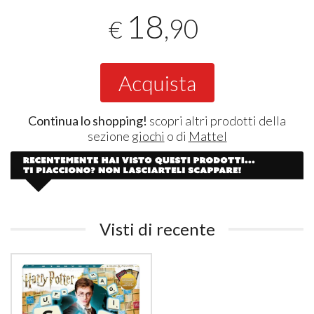
18
,90
€
Acquista
Continua lo shopping!
scopri altri prodotti della
sezione
giochi
o di
Mattel
Visti di recente