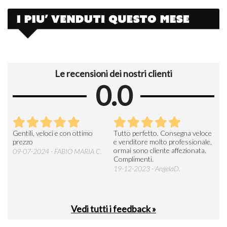
Le recensioni dei nostri clienti
0.0
Seri
Gentili, veloci e con ottimo
Tutto perfetto. Consegna veloce
La d
prezzo
e venditore molto professionale,
L'ar
ormai sono cliente affezionata.
prev
09-07-2024 - FABIO MARIA C.
Complimenti.
perc
19-12-2023 - AngelaD.
30-
Vedi tutti i feedback »