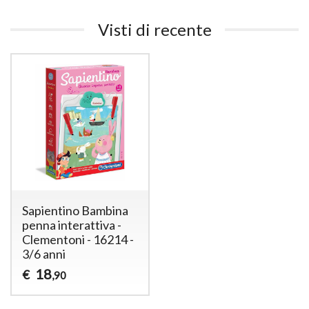
Visti di recente
Sapientino Bambina
penna interattiva -
Clementoni - 16214 -
3/6 anni
18
€
,90