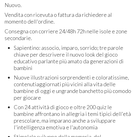
Nuovo.
Vendita con ricevuta o fattura da richiedere al
momento dell'ordine.
Consegna con corriere 24/48h 72h nelle isole e zone
secondarie.
Sapientino: associo, imparo, sorrido; tre parole
chiave per descrivere il nuovo look del gioco
educativo parlante più amato da generazioni di
bambini
Nuove illustrazioni sorprendenti e coloratissime,
contenutiaggiornati più vicini alla vita delle
bambine di oggi e ungrande banchetto più comodo
per giocare
Con 24 attività di gioco e oltre 200 quiz le
bambine affrontano in allegria i temi tipici dell'età
prescolare, ma imparano anche a sviluppare
l'intelligenza emotiva e l'autonomia
Stimolalo sviluppo della memoria, del