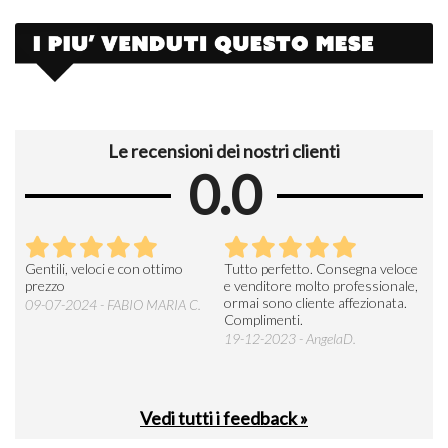
Le recensioni dei nostri clienti
0.0
Seri
Gentili, veloci e con ottimo
Tutto perfetto. Consegna veloce
La d
prezzo
e venditore molto professionale,
L'ar
ormai sono cliente affezionata.
prev
09-07-2024 - FABIO MARIA C.
Complimenti.
perc
19-12-2023 - AngelaD.
30-
Vedi tutti i feedback »