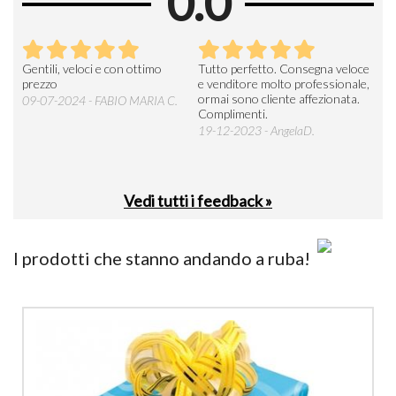
0.0
Seri
Gentili, veloci e con ottimo
Tutto perfetto. Consegna veloce
La d
prezzo
e venditore molto professionale,
L'ar
ormai sono cliente affezionata.
prev
09-07-2024 - FABIO MARIA C.
Complimenti.
perc
19-12-2023 - AngelaD.
30-
Vedi tutti i feedback »
I prodotti che stanno andando a ruba!