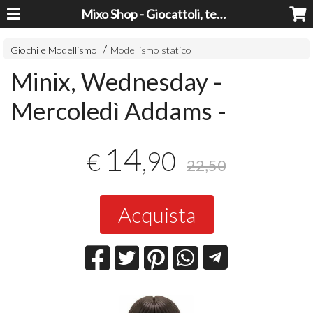
Mixo Shop - Giocattoli, tecnologia, casa e giardino a prezzi super!
Giochi e Modellismo
Modellismo statico
Minix, Wednesday -
Mercoledì Addams -
14
,90
€
22,50
Acquista