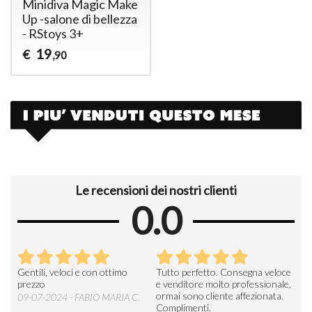
Minidiva Magic Make
Up -salone di bellezza
- RStoys 3+
19
€
,90
Le recensioni dei nostri clienti
0.0
Seri
Gentili, veloci e con ottimo
Tutto perfetto. Consegna veloce
La d
prezzo
e venditore molto professionale,
L'ar
ormai sono cliente affezionata.
prev
09-07-2024 - FABIO MARIA C.
Complimenti.
perc