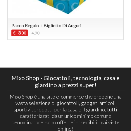
Pacco Regalo + Biglietto Di Auguri
3
€
4,90
,00
Mixo Shop - Giocattoli, tecnologia, casa e
giardino a prezzi super!
Mixo Shop è una sito e-commerce che propone una
vasta selezione di giocattoli, gadget, articoli
sportivi, prodotti per la casa e il giardino, tutti
caratterizzati da un unico minimo comune
denominatore: sono offerte incredibili, mai viste
online!