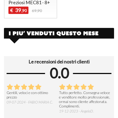
Preziosi MEC81 - 8+
39
€
,90
69,90
Le recensioni dei nostri clienti
0.0
Seri
Gentili, veloci e con ottimo
Tutto perfetto. Consegna veloce
La d
prezzo
e venditore molto professionale,
L'ar
ormai sono cliente affezionata.
prev
09-07-2024 - FABIO MARIA C.
Complimenti.
perc
19-12-2023 - AngelaD.
30-