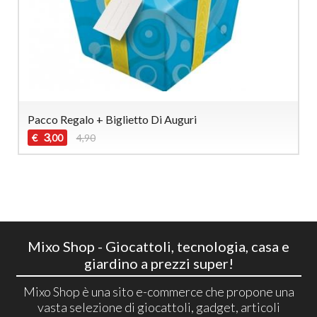
Pacco Regalo + Biglietto Di Auguri
3
€
4,90
,00
Mixo Shop - Giocattoli, tecnologia, casa e
giardino a prezzi super!
Mixo Shop è una sito e-commerce che propone una
vasta selezione di giocattoli, gadget, articoli