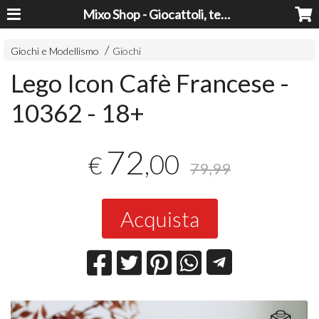
Mixo Shop - Giocattoli, tecnologia, casa e giardino a prezzi super!
Giochi e Modellismo
Giochi
Lego Icon Cafè Francese -
10362 - 18+
72
,00
€
79,99
Acquista