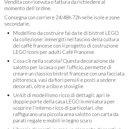
Vendita con ricevuta o fattura da richiedere al
momento dell'ordine.
Consegna con corriere 24/48h 72h nelle isole e zone
secondarie.
Modellino da costruire fai da te di bistrot LEGO
da collezione: immergiti nel fascino della cultura
del caffè francese con il progetto di costruzione
LEGO Icons per adulti Café Francese
Cosa c’è nella scatola? Questa decorazione da
salotto per la casa o per l’ufficio, permette di
creare un classico bistrot francese con una facciata
pittoresca, vasi da fiori pensili e posti a sedere
decorati, oltre a cibo e stoviglie
Un kit di modellismo ricco di dettagli: apri le
doppie porte della casa LEGO in miniatura per
scoprire l'interno ricco di particolari, che
raffigurano una piccola area salotto con carta da
parati regale e mobili in legno scuro