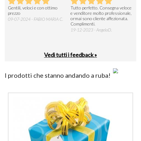
Seri
Gentili, veloci e con ottimo
Tutto perfetto. Consegna veloce
La d
prezzo
e venditore molto professionale,
L'ar
ormai sono cliente affezionata.
prev
09-07-2024 - FABIO MARIA C.
Complimenti.
perc
19-12-2023 - AngelaD.
30-
Vedi tutti i feedback »
I prodotti che stanno andando a ruba!