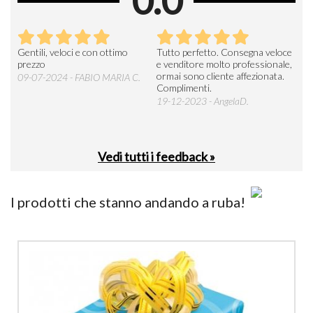
0.0
Seri
Gentili, veloci e con ottimo
Tutto perfetto. Consegna veloce
La d
prezzo
e venditore molto professionale,
L'ar
ormai sono cliente affezionata.
prev
09-07-2024 - FABIO MARIA C.
Complimenti.
perc
19-12-2023 - AngelaD.
30-
Vedi tutti i feedback »
I prodotti che stanno andando a ruba!