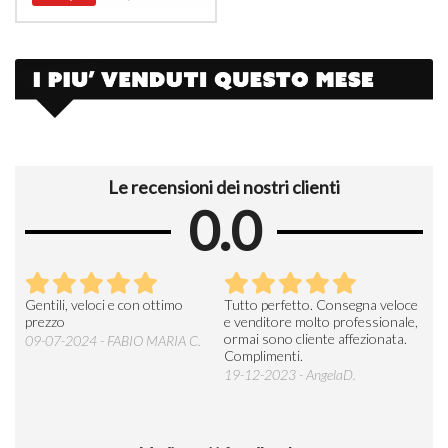
Le recensioni dei nostri clienti
0.0
Seri
Gentili, veloci e con ottimo
Tutto perfetto. Consegna veloce
La d
prezzo
e venditore molto professionale,
L'ar
ormai sono cliente affezionata.
prev
09-07-2024 - FABIO MARIA C.
Complimenti.
perc
19-12-2023 - AngelaD.
30-