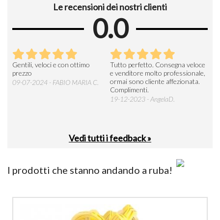
Le recensioni dei nostri clienti
0.0
Seri
Gentili, veloci e con ottimo
Tutto perfetto. Consegna veloce
La d
prezzo
e venditore molto professionale,
L'ar
ormai sono cliente affezionata.
prev
09-07-2024 - FABIO MARIA C.
Complimenti.
perc
19-12-2023 - AngelaD.
30-
Vedi tutti i feedback »
I prodotti che stanno andando a ruba!