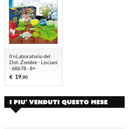
Il nLaboratorio del
Dot. Zombie - Lisciani
- 68678 - 8+
19
€
,90