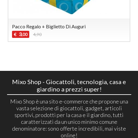
Pacco Regalo + Biglietto Di Auguri
3
€
4,90
,00
Mixo Shop - Giocattoli, tecnologia, casa e
giardino a prezzi super!
Mixo Shop è una sito e-commerce che propone una
vasta selezione di giocattoli, gadget, articoli
sportivi, prodotti per la casa e il giardino, tutti
caratterizzati da un unico minimo comune
denominatore: sono offerte incredibili, mai viste
online!