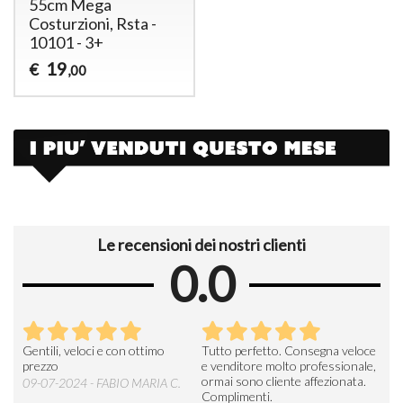
55cm Mega
Costurzioni, Rsta -
10101 - 3+
19
€
,00
Le recensioni dei nostri clienti
0.0
Seri
Gentili, veloci e con ottimo
Tutto perfetto. Consegna veloce
La d
prezzo
e venditore molto professionale,
L'ar
ormai sono cliente affezionata.
prev
09-07-2024 - FABIO MARIA C.
Complimenti.
perc