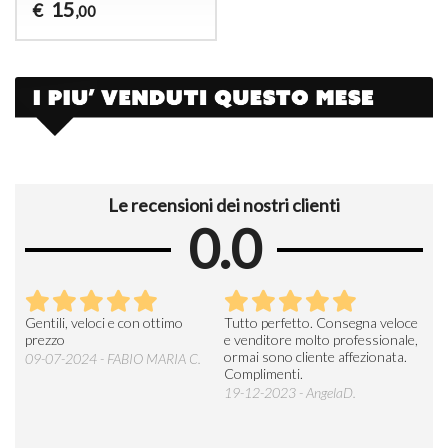
15
€
,00
Le recensioni dei nostri clienti
0.0
Seri
Gentili, veloci e con ottimo
Tutto perfetto. Consegna veloce
La d
prezzo
e venditore molto professionale,
L'ar
ormai sono cliente affezionata.
prev
09-07-2024 - FABIO MARIA C.
Complimenti.
perc
19-12-2023 - AngelaD.
30-