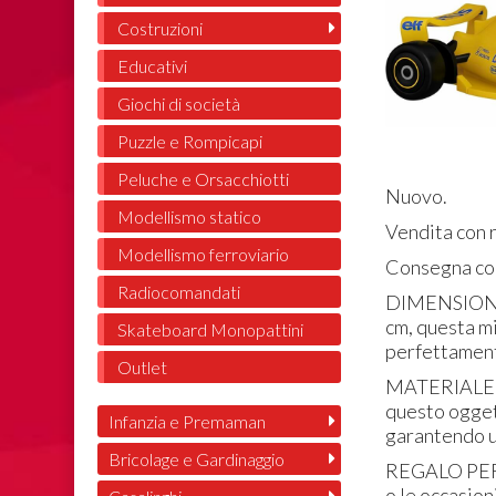
Costruzioni
Educativi
Giochi di società
Puzzle e Rompicapi
Peluche e Orsacchiotti
Nuovo.
Modellismo statico
Vendita con r
Modellismo ferroviario
Consegna con
Radiocomandati
DIMENSIONI C
cm, questa mi
Skateboard Monopattini
perfettamente
Outlet
MATERIALE VI
questo oggett
Infanzia e Premaman
garantendo un
Bricolage e Gardinaggio
REGALO PERF
o le occasion