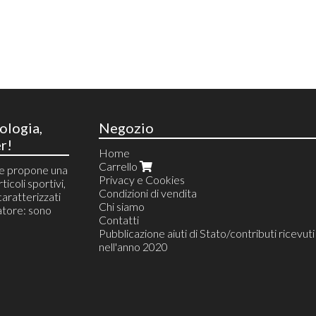
ologia,
Negozio
r!
Home
Carrello
he propone una
Privacy e Cookies
ticoli sportivi,
Condizioni di vendita
 caratterizzati
Chi siamo
tore: sono
Contatti
Pubblicazione aiuti di Stato/contributi ricevuti
nell'anno 2020