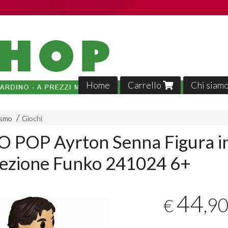
Home
Carrello
Chi siam
ismo
Giochi
POP Ayrton Senna Figura in 
lezione Funko 241024 6+
Tutto p
44
,9
€
veloci,, 
02-04-2