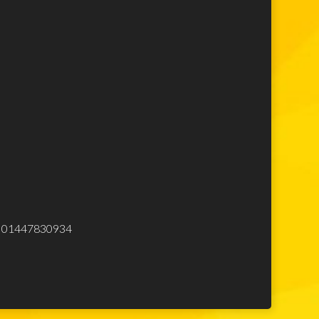
Lego Star Wars
Lego Minecraft
Lego Harry Potter
Lego Movie
Lego Avengers
Lego Spiderman
Lego Ninjago
Lego City
Lego Creator
Lego Top
Elettrodomestici
eliminare
.Iva 01447830934