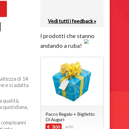
Vedi tutti i feedback »
I prodotti che stanno
andando a ruba!
ltezza di 14
ne e si adatta
 qualità,
a quotidiana,
Pacco Regalo + Biglietto
Di Auguri
 compleanni
3
€
4,90
,00
giunta