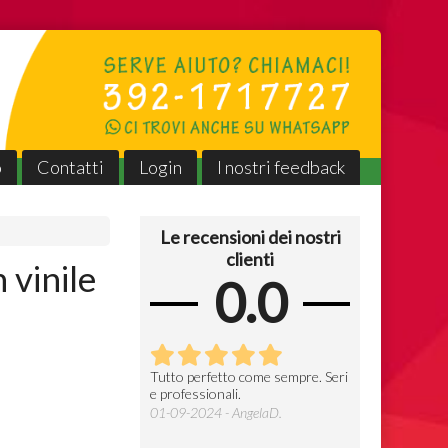
o
Contatti
Login
I nostri feedback
Le recensioni dei nostri
clienti
vinile
0.0
erfetto come sempre,
Tutto perfetto come sempre. Seri
Gentili, veloci e
0
e professionali.
prezzo
seri e professionali 👍
01-09-2024 - AngelaD.
09-07-2024 - F
025 - AngelaD.