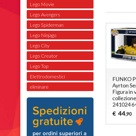
Lego Movie
Lego Avengers
Lego Spiderman
Lego Ninjago
Lego City
Lego Creator
Lego Top
Elettrodomestici
FUNKO 
Ayrton S
eliminare
Figura in v
collezion
241024 6
44
€
,90