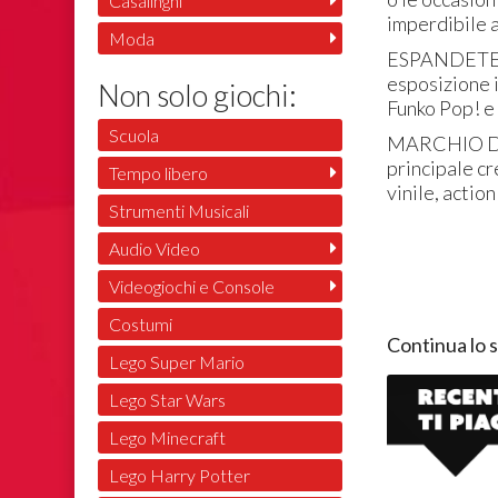
Casalinghi
imperdibile a
Moda
ESPANDETE L
esposizione i
Non solo giochi:
Funko Pop! e 
Scuola
MARCHIO DI 
principale cr
Tempo libero
vinile, actio
Strumenti Musicali
Audio Video
Videogiochi e Console
Costumi
Continua lo 
Lego Super Mario
Lego Star Wars
Lego Minecraft
Lego Harry Potter