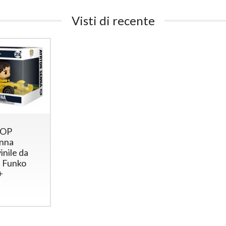
Visti di recente
POP
enna
inile da
e Funko
+