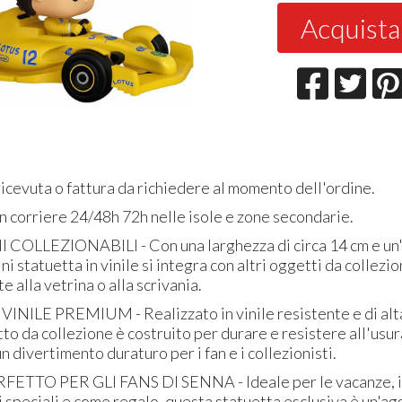
Acquista
icevuta o fattura da richiedere al momento dell'ordine.
 corriere 24/48h 72h nelle isole e zone secondarie.
OLLEZIONABILI - Con una larghezza di circa 14 cm e un'a
ni statuetta in vinile si integra con altri oggetti da collezio
 alla vetrina o alla scrivania.
NILE PREMIUM - Realizzato in vinile resistente e di alta
o da collezione è costruito per durare e resistere all'usur
 divertimento duraturo per i fan e i collezionisti.
ETTO PER GLI FANS DI SENNA - Ideale per le vacanze, i
i speciali e come regalo, questa statuetta esclusiva è un'ag