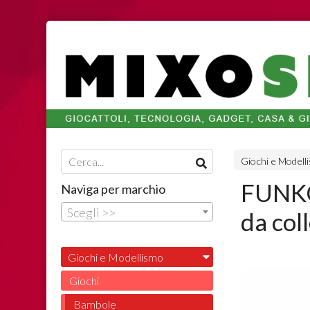
Giochi e Modell
FUNKO 
Naviga per marchio
Scegli >>
da col
Giochi e Modellismo
Giochi
Bambole