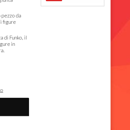
 pezzo da
i figure
i Funko, il
gure in
ra.
ko