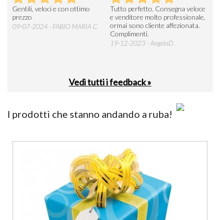
Seri
Gentili, veloci e con ottimo
Tutto perfetto. Consegna veloce
La d
prezzo
e venditore molto professionale,
L'ar
ormai sono cliente affezionata.
prev
09-07-2024 - FABIO MARIA C.
Complimenti.
perc
19-12-2023 - AngelaD.
30-
Vedi tutti i feedback »
I prodotti che stanno andando a ruba!