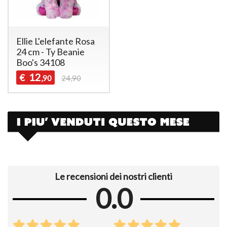
Ellie L'elefante Rosa
24 cm - Ty Beanie
Boo's 34108
12
€
,90
24,90
Le recensioni dei nostri clienti
0.0