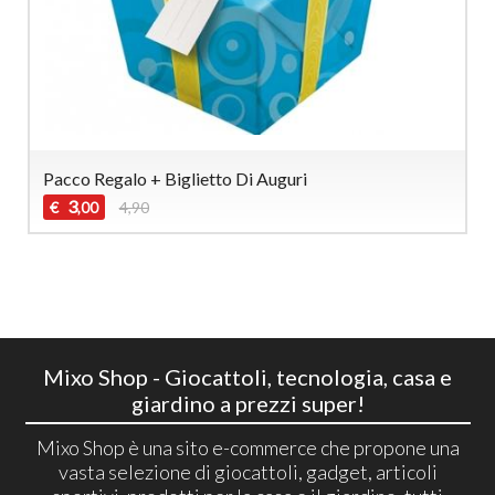
Pacco Regalo + Biglietto Di Auguri
3
€
4,90
,00
Mixo Shop - Giocattoli, tecnologia, casa e
giardino a prezzi super!
Mixo Shop è una sito e-commerce che propone una
vasta selezione di giocattoli, gadget, articoli