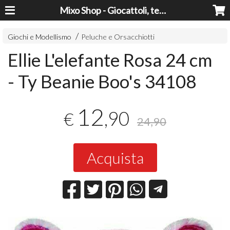
Mixo Shop - Giocattoli, tecnologia, casa e giardino a prezzi super!
Giochi e Modellismo
Peluche e Orsacchiotti
Ellie L'elefante Rosa 24 cm
- Ty Beanie Boo's 34108
12
,90
€
24,90
Acquista