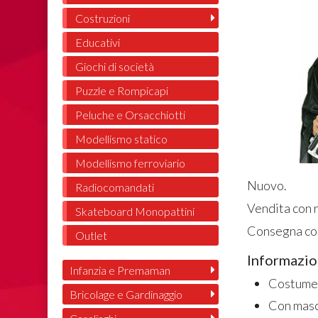
Costruzioni
Educativi
Giochi di società
Puzzle e Rompicapi
Peluche e Orsacchiotti
Modellismo statico
Modellismo ferroviario
Nuovo.
Radiocomandati
Vendita con r
Skateboard Monopattini
Consegna con
Outlet
Informazio
Infanzia e Premaman
Costume 
Bricolage e Gardinaggio
Con masc