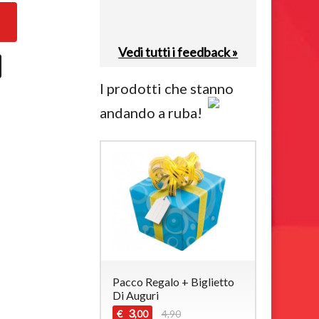
Vedi tutti i feedback »
I prodotti che stanno
andando a ruba!
Pacco Regalo + Biglietto
Di Auguri
3
€
4,90
,00