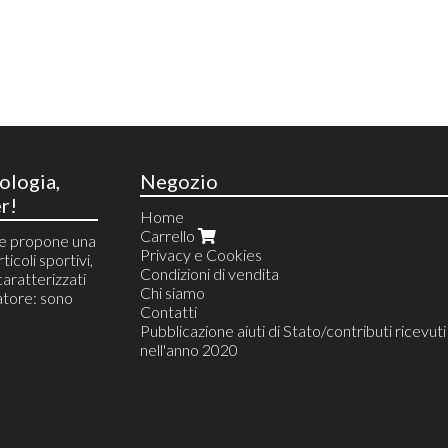
ologia,
Negozio
r!
Home
Carrello
he propone una
Privacy e Cookies
ticoli sportivi,
Condizioni di vendita
 caratterizzati
Chi siamo
tore: sono
Contatti
Pubblicazione aiuti di Stato/contributi ricevuti
nell'anno 2020