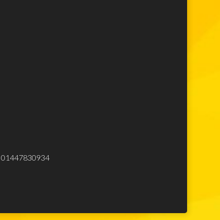
Lego Star Wars
Lego Minecraft
Lego Harry Potter
Lego Movie
Lego Avengers
Lego Spiderman
Lego Ninjago
Lego City
Lego Creator
Lego Top
Elettrodomestici
eliminare
.Iva 01447830934