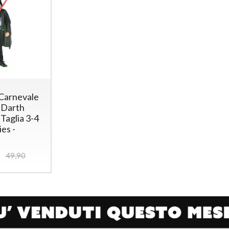
Carnevale
 Darth
Taglia 3-4
ies -
49,90