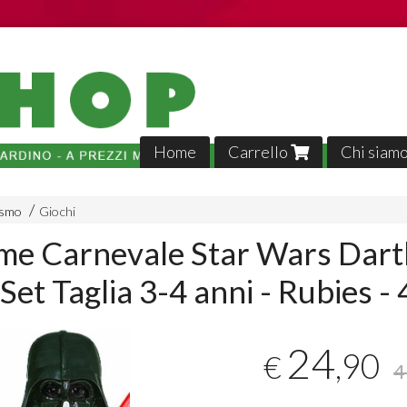
Home
Carrello
Chi siam
ismo
Giochi
me Carnevale Star Wars Dart
Set Taglia 3-4 anni - Rubies -
Tutto p
24
,90
€
veloci,, 
4
02-04-2