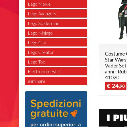
Lego Movie
Lego Avengers
Lego Spiderman
Lego Ninjago
Lego City
Lego Creator
Costume 
Star Wars
Lego Top
Vader Set 
anni - Rub
Elettrodomestici
41020
eliminare
24
€
,90