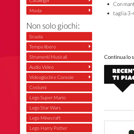
Casalinghi
Con mant
Moda
taglia 3-
Non solo giochi:
Scuola
Tempo libero
Continua lo 
Strumenti Musicali
Audio Video
Videogiochi e Console
Costumi
Lego Super Mario
Lego Star Wars
Lego Minecraft
Lego Harry Potter