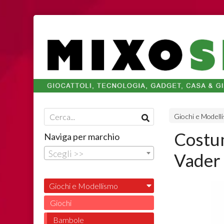
Giochi e Modell
Costu
Naviga per marchio
Scegli >>
Vader 
Giochi e Modellismo
Giochi
Bambole