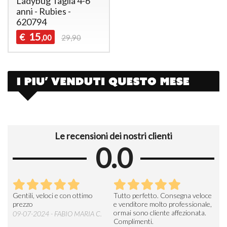
Ladybug Taglia 4-6
anni - Rubies -
620794
15
€
,00
29,90
Le recensioni dei nostri clienti
0.0
Seri
Gentili, veloci e con ottimo
Tutto perfetto. Consegna veloce
La d
prezzo
e venditore molto professionale,
L'ar
ormai sono cliente affezionata.
prev
09-07-2024 - FABIO MARIA C.
Complimenti.
perc