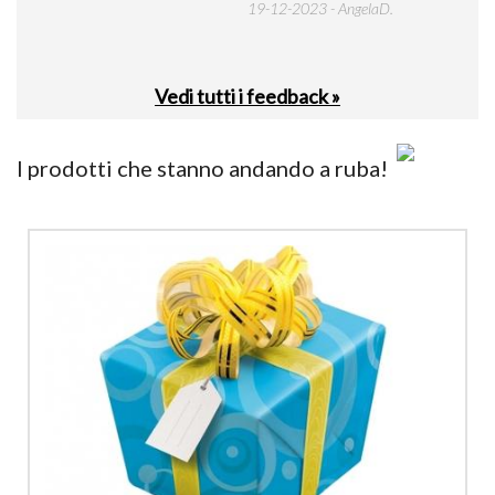
19-12-2023 - AngelaD.
30-
Vedi tutti i feedback »
I prodotti che stanno andando a ruba!