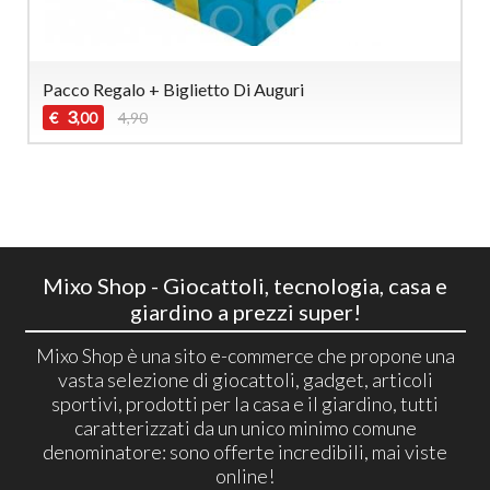
Pacco Regalo + Biglietto Di Auguri
3
€
4,90
,00
Mixo Shop - Giocattoli, tecnologia, casa e
giardino a prezzi super!
Mixo Shop è una sito e-commerce che propone una
vasta selezione di giocattoli, gadget, articoli
sportivi, prodotti per la casa e il giardino, tutti
caratterizzati da un unico minimo comune
denominatore: sono offerte incredibili, mai viste
online!