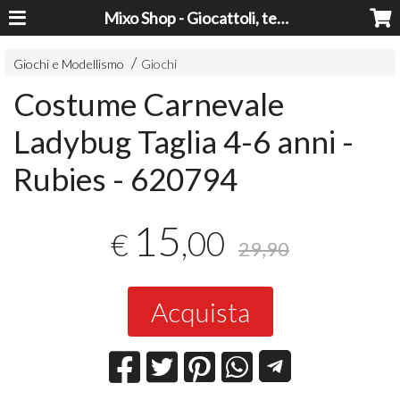
Mixo Shop - Giocattoli, tecnologia, casa e giardino a prezzi super!
Giochi e Modellismo
Giochi
Costume Carnevale
Ladybug Taglia 4-6 anni -
Rubies - 620794
15
,00
€
29,90
Acquista