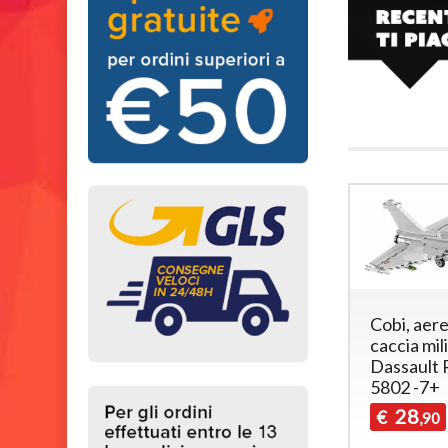
Cobi, aer
caccia mil
Dassault R
5802 -7+
28
€
,90