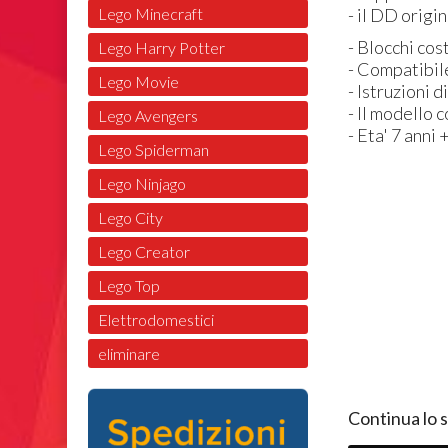
Lego Minecraft
- il DD origi
- Blocchi cos
Lego Harry Potter
- Compatibil
Lego Movie
- Istruzioni 
- Il modello 
Lego Avengers
- Eta' 7 anni 
Lego Spiderman
Lego Ninjago
Lego City
Lego Creator
Lego Top
Elettrodomestici
eliminare
Continua lo 