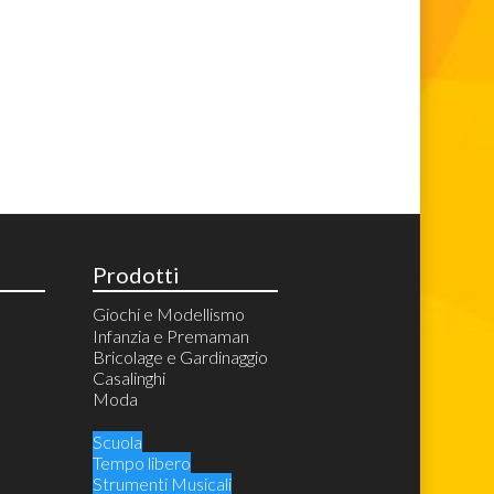
Prodotti
Giochi e Modellismo
Giochi
Infanzia e Premaman
Bambole
Bricolage e Gardinaggio
Costruzioni
Casalinghi
Lego Technic
Educativi
Moda
Lego Speed Champions
Giochi di società
Puzzle e Rompicapi
Scuola
Peluche e Orsacchiotti
Tempo libero
Modellismo statico
Strumenti Musicali