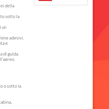
ei della
to sotto la
i un
tiene adesivi.
ota e
a di guida.
ll'aereo.
o o sotto la
cabina,