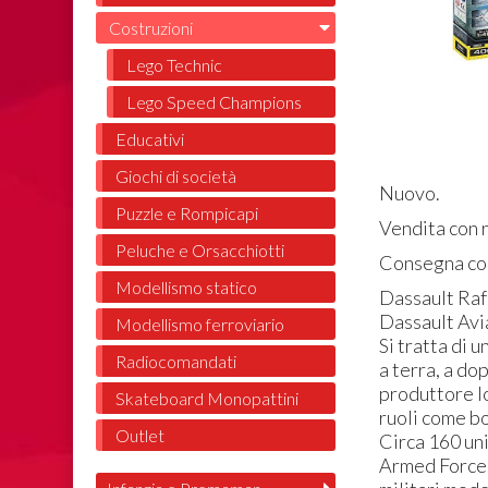
Costruzioni
Lego Technic
Lego Speed Champions
Educativi
Giochi di società
Nuovo.
Puzzle e Rompicapi
Vendita con r
Peluche e Orsacchiotti
Consegna con
Modellismo statico
Dassault Rafa
Dassault Avi
Modellismo ferroviario
Si tratta di 
Radiocomandati
a terra, a do
produttore lo
Skateboard Monopattini
ruoli come b
Outlet
Circa 160 uni
Armed Forces