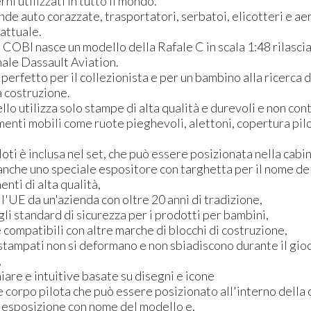
ni utilizzati in tutto il mondo.
e auto corazzate, trasportatori, serbatoi, elicotteri e aer
attuale.
COBI nasce un modello della Rafale C in scala 1:48 rilascia
nale Dassault Aviation.
perfetto per il collezionista e per un bambino alla ricerca d
a costruzione.
o utilizza solo stampe di alta qualità e durevoli e non con
enti mobili come ruote pieghevoli, alettoni, copertura pil
loti è inclusa nel set, che può essere posizionata nella cabin
e anche uno speciale espositore con targhetta per il nome de
nti di alta qualità,
ll'UE da un'azienda con oltre 20 anni di tradizione,
gli standard di sicurezza per i prodotti per bambini,
compatibili con altre marche di blocchi di costruzione,
i stampati non si deformano e non sbiadiscono durante il gioc
,
chiare e intuitive basate su disegni e icone
e corpo pilota che può essere posizionato all'interno della 
i esposizione con nome del modello e,