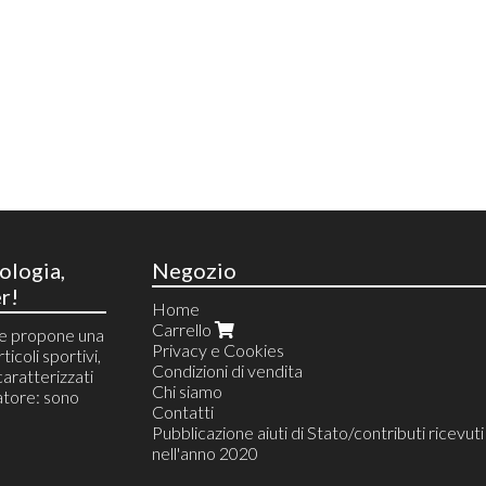
ologia,
Negozio
r!
Home
Carrello
he propone una
Privacy e Cookies
ticoli sportivi,
Condizioni di vendita
 caratterizzati
Chi siamo
tore: sono
Contatti
Pubblicazione aiuti di Stato/contributi ricevuti
nell'anno 2020