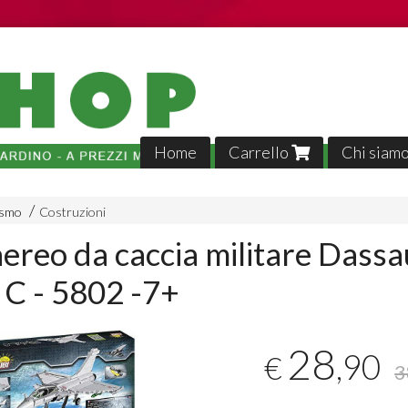
Home
Carrello
Chi siam
ismo
Costruzioni
aereo da caccia militare Dassa
 C - 5802 -7+
Tutto p
28
,90
€
veloci,, 
3
02-04-2