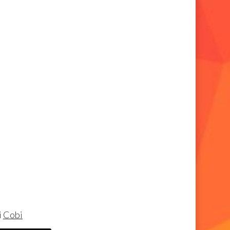
i
Cobi