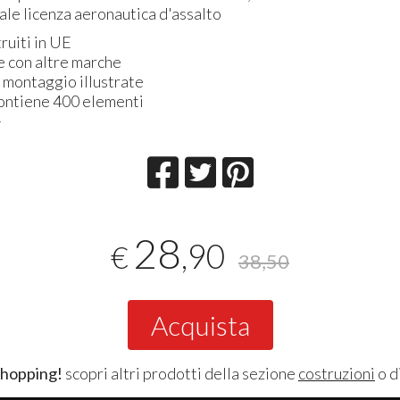
nale licenza aeronautica d'assalto
truiti in UE
e con altre marche
di montaggio illustrate
contiene 400 elementi
+
28
,90
€
38,50
Acquista
shopping!
scopri altri prodotti della sezione
costruzioni
o d