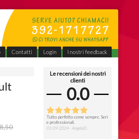
o
Contatti
Login
I nostri feedback
Le recensioni dei nostri
clienti
ult
0.0
erfetto come sempre,
Tutto perfetto come sempre. Seri
Gentili, veloci e
e professionali.
prezzo
seri e professionali 👍
8,50
01-09-2024 - AngelaD.
09-07-2024 - F
025 - AngelaD.