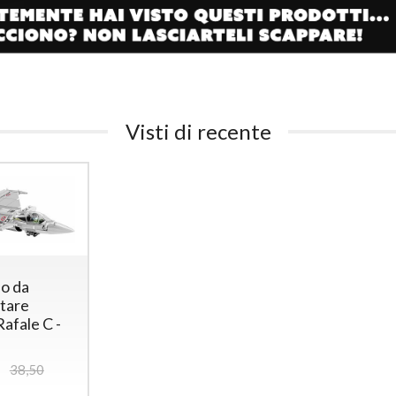
Visti di recente
eo da
itare
afale C -
38,50