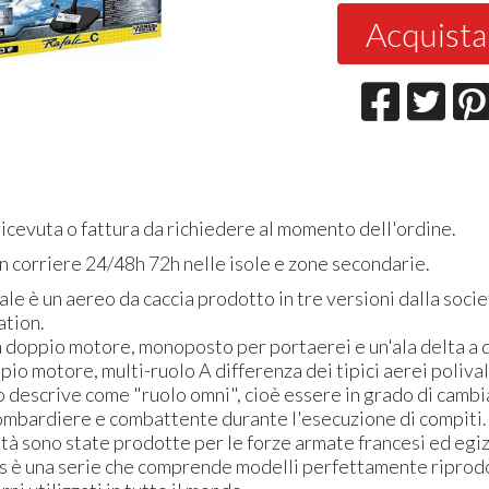
Acquista
icevuta o fattura da richiedere al momento dell'ordine.
 corriere 24/48h 72h nelle isole e zone secondarie.
le è un aereo da caccia prodotto in tre versioni dalla soci
ation.
un doppio motore, monoposto per portaerei e un'ala delta a
ppio motore, multi-ruolo A differenza dei tipici aerei polivale
 descrive come "ruolo omni", cioè essere in grado di cambia
ombardiere e combattente durante l'esecuzione di compiti.
tà sono state prodotte per le forze armate francesi ed egiz
 è una serie che comprende modelli perfettamente riprodot