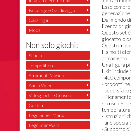
militari moder
Infanzia e Premaman
Esso comprend
Bricolage e Gardinaggio
generazione 
Dal mondo di 
Casalinghi
licenza origi
Moda
Questo set è 
giocattolo d
Non solo giochi:
Questo modell
Ha molti elem
Scuola
armamento.
Una figura pi
Tempo libero
Il kit includ
Strumenti Musicali
- 400 compone
- prodotti ne
Audio Video
- soddisfano 
Videogiochi e Console
- Pienamente 
- I cuscinett
Costumi
temperatura
Lego Super Mario
- istruzioni 
- uno special
Lego Star Wars
- Supporto d