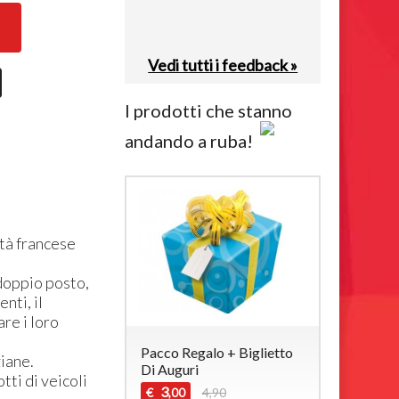
Vedi tutti i feedback »
I prodotti che stanno
andando a ruba!
età francese
 doppio posto,
nti, il
re i loro
Pacco Regalo + Biglietto
iane.
Di Auguri
ti di veicoli
3
€
4,90
,00