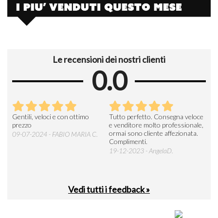
Le recensioni dei nostri clienti
0.0
Seri
Gentili, veloci e con ottimo
Tutto perfetto. Consegna veloce
La d
prezzo
e venditore molto professionale,
L'ar
ormai sono cliente affezionata.
prev
09-07-2024 - FABIO MARIA C.
Complimenti.
perc
19-12-2023 - AngelaD.
30-
Vedi tutti i feedback »