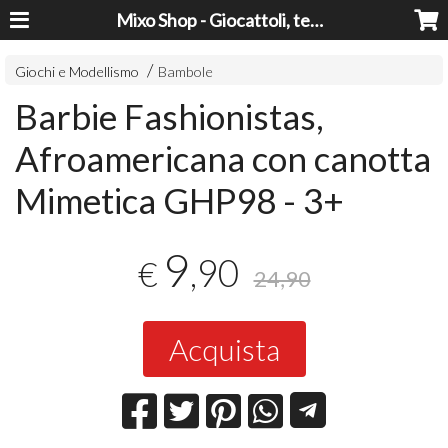
Mixo Shop - Giocattoli, tecnologia, casa e giardino a prezzi super!
Giochi e Modellismo
Bambole
Barbie Fashionistas,
Afroamericana con canotta
Mimetica GHP98 - 3+
9
,90
€
24,90
Acquista