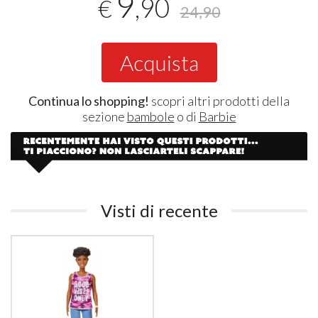
9
,90
€
24,90
Acquista
Continua lo shopping!
scopri altri prodotti della
sezione
bambole
o di
Barbie
Visti di recente