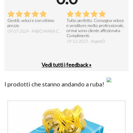
Seri
Gentili, veloci e con ottimo
Tutto perfetto. Consegna veloce
La d
prezzo
e venditore molto professionale,
L'ar
ormai sono cliente affezionata.
prev
09-07-2024 - FABIO MARIA C.
Complimenti.
perc
19-12-2023 - AngelaD.
30-
Vedi tutti i feedback »
I prodotti che stanno andando a ruba!