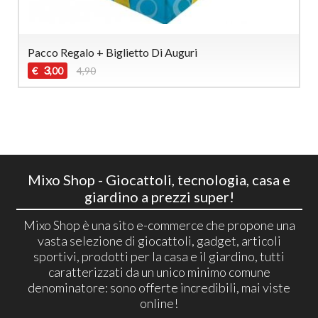
Pacco Regalo + Biglietto Di Auguri
3
€
4,90
,00
Mixo Shop - Giocattoli, tecnologia, casa e
giardino a prezzi super!
Mixo Shop è una sito e-commerce che propone una
vasta selezione di giocattoli, gadget, articoli
sportivi, prodotti per la casa e il giardino, tutti
caratterizzati da un unico minimo comune
denominatore: sono offerte incredibili, mai viste
online!