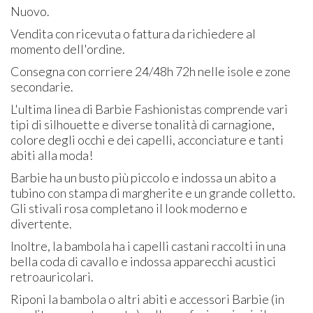
Nuovo.
Vendita con ricevuta o fattura da richiedere al
momento dell'ordine.
Consegna con corriere 24/48h 72h nelle isole e zone
secondarie.
L'ultima linea di Barbie Fashionistas comprende vari
tipi di silhouette e diverse tonalità di carnagione,
colore degli occhi e dei capelli, acconciature e tanti
abiti alla moda!
Barbie ha un busto più piccolo e indossa un abito a
tubino con stampa di margherite e un grande colletto.
Gli stivali rosa completano il look moderno e
divertente.
Inoltre, la bambola ha i capelli castani raccolti in una
bella coda di cavallo e indossa apparecchi acustici
retroauricolari.
Riponi la bambola o altri abiti e accessori Barbie (in