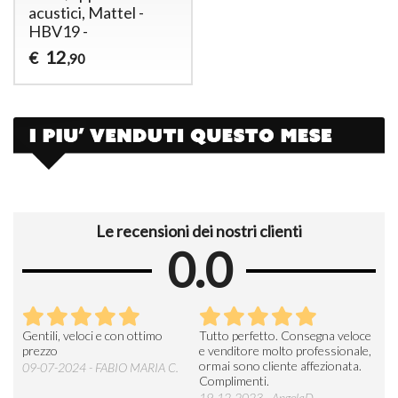
acustici, Mattel -
HBV19 -
12
€
,90
Le recensioni dei nostri clienti
0.0
Seri
Gentili, veloci e con ottimo
Tutto perfetto. Consegna veloce
La d
prezzo
e venditore molto professionale,
L'ar
ormai sono cliente affezionata.
prev
09-07-2024 - FABIO MARIA C.
Complimenti.
perc
19-12-2023 - AngelaD.
30-