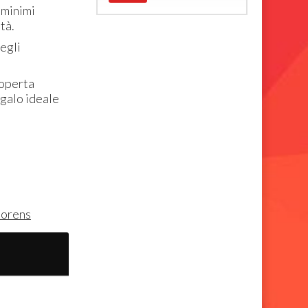
 minimi
tà.
negli
coperta
egalo ideale
lorens