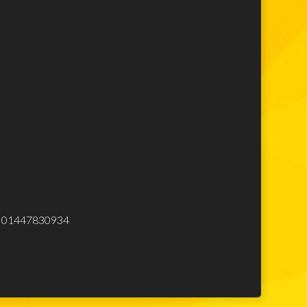
Lego Star Wars
Lego Minecraft
Lego Harry Potter
Lego Movie
Lego Avengers
Lego Spiderman
Lego Ninjago
Lego City
Lego Creator
Lego Top
Elettrodomestici
eliminare
.Iva 01447830934