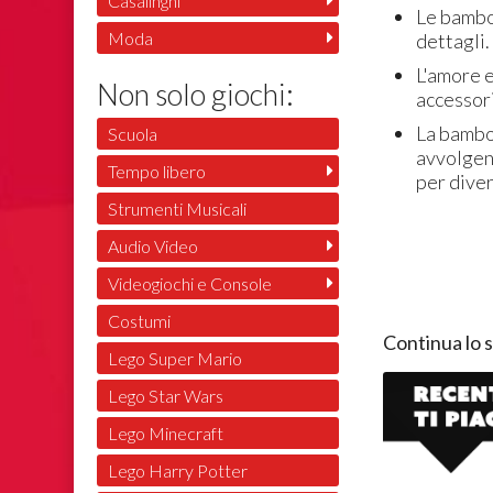
Casalinghi
Le bambo
Moda
dettagli.
L'amore e
Non solo giochi:
accessori
La bambo
Scuola
avvolgent
Tempo libero
per diver
Strumenti Musicali
Audio Video
Videogiochi e Console
Costumi
Continua lo 
Lego Super Mario
Lego Star Wars
Lego Minecraft
Lego Harry Potter