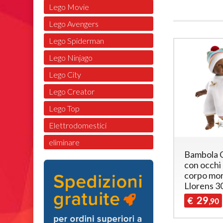
Lego Movie
Lego Avengers
Lego Spiderman
Lego Ninjago
Lego City
Lego Creator
Lego Top
Elettrodomestici
eliminare
Bambola C
con occhi
corpo mor
Llorens 3
29
€
,90