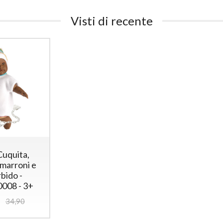
Visti di recente
uquita,
 marroni e
bido -
0008 - 3+
34,90