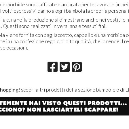
le morbide sono raffinate e accuratamente lavorate fin nei
 I volti espressivi danno a ogni bambola la propria personali
 la cura nella produzione si dimostrano anche nei vestiti e 
. Questi sono realizzati in vera lana e tessuti fini.
la viene fornita con pagliaccetto, cappello e una morbida 
e in una confezione regalo di alta qualità, che la rende il r
se occasioni.
shopping!
scopri altri prodotti della sezione
bambole
o di
L