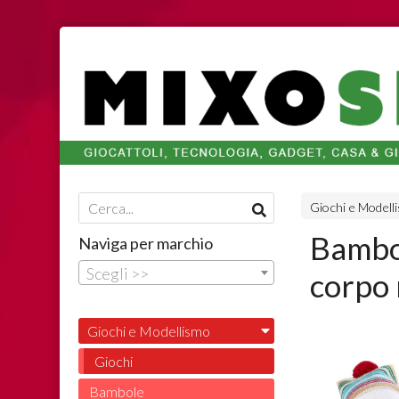
Giochi e Modell
Bambol
Naviga per marchio
Scegli >>
corpo 
Giochi e Modellismo
Giochi
Bambole