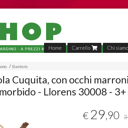
Home
Carrello
Chi siam
ismo
Bambole
a Cuquita, con occhi marroni
morbido - Llorens 30008 - 3+
Tutto p
29
,90
€
veloci,, 
3
02-04-2