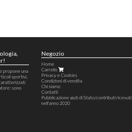
ologia,
Negozio
r!
Home
Carrello
he propone una
Privacy e Cookies
ticoli sportivi,
Condizioni di vendita
 caratterizzati
Chi siamo
tore: sono
Contatti
Pubblicazione aiuti di Stato/contributi ricevuti
nell'anno 2020