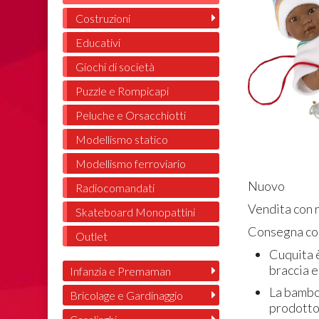
Costruzioni
Educativi
Giochi di società
Puzzle e Rompicapi
Peluche e Orsacchiotti
Modellismo statico
Modellismo ferroviario
Nuovo
Radiocomandati
Vendita con r
Skateboard Monopattini
Consegna con
Outlet
Cuquita 
braccia e
Infanzia e Premaman
La bambol
Bricolage e Gardinaggio
prodotto 