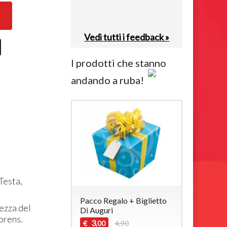
Vedi tutti i feedback »
I prodotti che stanno
andando a ruba!
Testa,
Pacco Regalo + Biglietto
rezza del
Di Auguri
orens.
3
€
4,90
,00