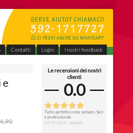
o
Contatti
Login
I nostri feedback
Le recensioni dei nostri
clienti
 e
0.0
erfetto come sempre,
Tutto perfetto come sempre. Seri
Gentili, veloci e
e professionali.
prezzo
seri e professionali 👍
4,90
01-09-2024 - AngelaD.
09-07-2024 - F
025 - AngelaD.