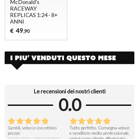
McDonald's
RACEWAY
REPLICAS 1:24 - 8+
ANNI
49
€
,90
Le recensioni dei nostri clienti
0.0
Seri
Gentili, veloci e con ottimo
Tutto perfetto. Consegna veloce
La d
prezzo
e venditore molto professionale,
L'ar
ormai sono cliente affezionata.
prev
09-07-2024 - FABIO MARIA C.