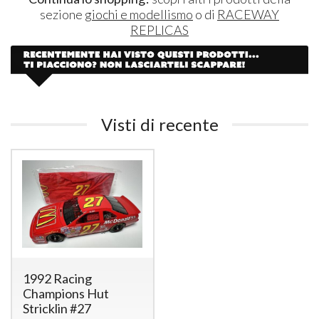
sezione
giochi e modellismo
o di
RACEWAY
REPLICAS
Visti di recente
1992 Racing
Champions Hut
Stricklin #27