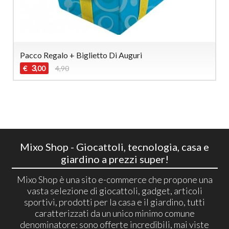
Pacco Regalo + Biglietto Di Auguri
3
€
4,90
,00
Mixo Shop - Giocattoli, tecnologia, casa e
giardino a prezzi super!
Mixo Shop è una sito e-commerce che propone una
vasta selezione di giocattoli, gadget, articoli
sportivi, prodotti per la casa e il giardino, tutti
caratterizzati da un unico minimo comune
denominatore: sono offerte incredibili, mai viste