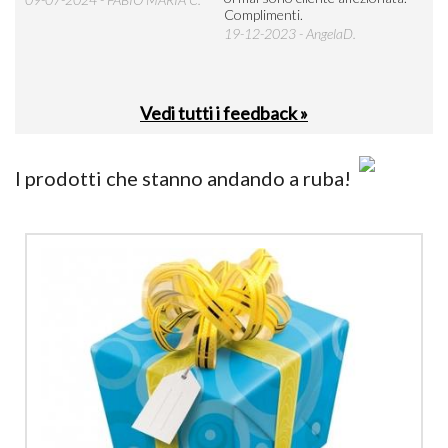
Complimenti.
perc
19-12-2023 - AngelaD.
30-
Vedi tutti i feedback »
I prodotti che stanno andando a ruba!