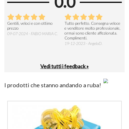
0.0
Seri
Gentili, veloci e con ottimo
Tutto perfetto. Consegna veloce
La d
prezzo
e venditore molto professionale,
L'ar
ormai sono cliente affezionata.
prev
09-07-2024 - FABIO MARIA C.
Complimenti.
perc
19-12-2023 - AngelaD.
30-
Vedi tutti i feedback »
I prodotti che stanno andando a ruba!