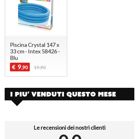
Piscina Crystal 147 x
33 cm - Intex 58426 -
Blu
9
€
,90
19,90
Le recensioni dei nostri clienti